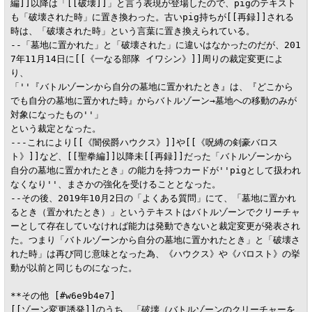
編]]以降は「[[破壊]]」と言う表現が登場したので、pigのテキスト
も「破壊された時」に置き換わった。古いpig持ちが[[再録]]される
時は、「破壊された時」という言葉に置き換えられている。

--「墓地に置かれた」と「破壊された」に違いはなかったのだが、201
7年11月14日に[[《一なる部隊 イワシン》]]周りの裁定変更によ
り、

「''『バトルゾーンから自分の墓地に置かれたとき』は、『どこから
でも自分の墓地に置かれた時』からバトルゾーン→墓地への移動のみが
対象になったもの''」

という裁定となった。

---これにより[[《闇侯爵ハウクス》]]や[[《呪縛の剣豪バロス
ト》]]など、[[聖拳編]]以降未[[再録]]だった「バトルゾーンから
自分の墓地に置かれたとき」の能力を持つカードが''pigとして扱われ
なくなり''、まさかの強化を受けることとなった。

--その後、2019年10月2日の「よくある質問」にて、「墓地に置かれ
るとき（置かれたとき）」というテキストはバトルゾーンでクリーチャ
ーとして存在していなければ能力は発動できないと裁定変更が発表され
た。つまり「バトルゾーンから自分の墓地に置かれたとき」と「破壊さ
れた時」は再び同じ意味となった為、《ハウクス》や《バロスト》の挙
動が以前と同じものになった。

**その他 [#w6e9b4e7]

[[ゾーン変更誘発]]のうち、「破壊（バトルゾーンのクリーチャーを