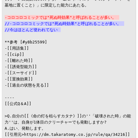
墓地に置くこと）」に限定した能力にあたる。

-コロコロコミックでは"死ぬ時効果"と呼ばれることが多い。
//-コロコロコミックでは"死ぬ時効果"と呼ばれることが多い。
//今はほとんど使われてない
**参考 [#y8b25599]

-[[用語集]]

-[[cip]]

-[[離れた時]]

-[[誘発型能力]]

-[[スーサイド]]

-[[置換効果]]

-[[過去の状態を見る]]

----

[[公式Q＆A]]

>Q.自分の[[《命の灯を枯らすカタナ》]]の''「破壊された時」の能
力''は、自身が1体目のクリーチャーでも発動しますか?

A.はい、発動します。

[[引用元>https://dm.takaratomy.co.jp/rule/qa/34216]]