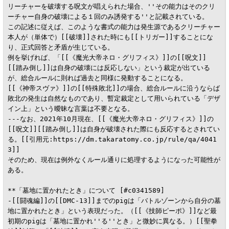
リーチャーを破壊する呪文が唱えられた場合、''その能力はそのクリ
ーチャー自身の破壊による１回のみ誘発する''と記載されている。

この記述に従えば、このような書式の能力は発生源であるクリーチャー
本人が（単体で）[[破壊]]された時にも[[トリガー]]することにな
り、正式回答と矛盾が生じている。

例を挙げれば、「[[《魔光大帝ネロ・グリフィス》]]の[[呪文]]
[[踏み倒し]]は自身の破壊には反応しない」という裁定が出ている
が、総合ルールに則れば過去と同様に発動することになる。

[[《神帝スヴァ》]]の[[特殊敗北]]の場合、総合ルールに沿うならば
敗北の発生は自然なものであり、暫定裁定として用いられている「デザ
イン上」という曖昧な言葉は不要となる。

---なお、2021年10月現在、[[《魔光大帝ネロ・グリフィス》]]の
[[呪文]][[踏み倒し]]は自身が破壊された際にも反応するとされてい
る。[[引用元:https://dm.takaratomy.co.jp/rule/qa/4041
3]]

そのため、現在は例外なくルール通りに処理するようになった可能性が
ある。

**「墓地に置かれたとき」について [#c0341589]

-[[闘魂編]]の[[DMC-13]]までのpigは「バトルゾーンから自分の墓
地に置かれたとき」という表現だった。（[[《技師ピーポ》]]など最
初期のpigは「墓地に置かれ''る''とき」と微妙に異なる。）[[聖拳