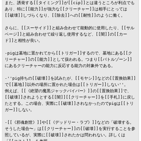
また、誘発する[[タイミング]]が[[cip]]とは違うところが利点でも
あり、特に[[能力]]が強力な[[クリーチャー]]は相手にとっては
[[破壊]]しづらくなり、[[除去]]への[[耐性]]のように働く。

さらに、[[スーサイド]]と組み合わせて能動的に使用したり、[[サル
ベージ]]と組み合わせて繰り返し使用するなど、[[闇]]の[[カー
ド]]と相性が良い。

-pigは墓地に置かれてから[[トリガー]]するので、墓地にある[[ク
リーチャー]]の[[能力]]として扱われる。つまり[[バトルゾーン]]
にあるクリーチャーの能力に反応する能力の対象外である。

-''pig持ちの[[破壊]]を試みたが、[[モヤシ]]などの[[置換効果]]
で[[墓地]]以外の場所に置かれた場合は[[トリガー]]しない''。

例えば、[[《絶望の魔黒ジャックバイパー》]]の[[置換効果]]で、
[[破壊]]されようとする[[闇]][[クリーチャー]]を[[手札]]に戻し
たとする。この場合、実際に[[破壊]]されなかったのでpigは[[トリ
ガー]]しない。

-[[《邪魂創世》]]や[[《デッドリー・ラブ》]]などの「破壊する。
そうした場合〜」は[[クリーチャー]]の[[破壊]]を実行することを参
照しているが、実際に[[破壊]]されたかは問われない。詳しくは