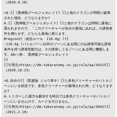
（2020.9.18）

>Q.[[《黒神龍グールジェネレイド》]]と他のドラゴンが同時に破壊
された場合、どうなりますか?

A.[[《黒神龍グールジェネレイド》]]と他のドラゴンは同時に墓地に
置かれますので、「このクリーチャーが自分の墓地にあれば」の誘発条
件を満たせず、どちらも墓地に残ります。

#region2(（総合ルール　110.4g）){{

:110.4g |バトルゾーン以外のゾーンにある間にのみ誘発可能な誘発
条件を持つ誘発型能力は、その誘発しうるゾーンにある間に機能しま
す。&br;例： 黒神龍グールジェネレイド

}}

[[引用元>https://dm.takaratomy.co.jp/rule/qa/34315]]
（2020.10.23）

>Q.自分の[[《毘盛伽 ジョウ骨キ》]]と多色クリーチャーがバトルゾ
ーンにいる状況です。多色クリーチャーが破壊された時、どうなります
か?

A.トリガーした能力を解決する時点では多色クリーチャーがバトルゾ
ーンにいませんので、カードを引けません。

[[引用元>https://dm.takaratomy.co.jp/rule/qa/39437]]
（2021.2.19）
