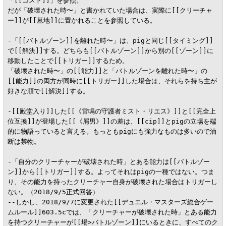
「[[コスト]]」を参照。

だが「破壊された時〜」と書かれていた場合は、実際に[[クリーチャ
ー]]が[[墓地]]に置かれることを参照している。

-「[[バトルゾーン]]を離れた時〜」は、pigと同じ[[タイミング]]
で[[解決]]する。どちらも[[バトルゾーン]]から別の[[ゾーン]]に
移動したことで[[トリガー]]するため。

「破壊された時〜」の[[能力]]と「バトルゾーンを離れた時〜」の
[[能力]]の両方が同時に[[トリガー]]した場合は、それらを持ち主が
好きな順で[[解決]]する。

-[[殿堂入り]]した[[《雷鳴の守護者ミスト・リエス》]]と[[完全上
位互換]]が登場した[[《屑男》]]の差は、[[cip]]とpigの立場を端
的に物語っていると言える。もっともpigにも強力なものは多いので油
断は禁物。

-「自分のクリーチャーが破壊された時」とある能力は[[バトルゾー
ン]]から[[トリガー]]する。よってそれはpigの一種ではない。つま
り、その能力を持ったクリーチャー自身が破壊された場合はトリガーし
ない。（2018/9/5正式回答）

--しかし、2018/9/7に変更された[[デュエル・マスターズ総合ゲー
ムルール]]603.5cでは、「クリーチャーが破壊された時」とある能力
を持つクリーチャーが[[場>バトルゾーン]]にいるときに、すべてのク