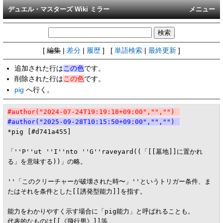
デュエル・マスターズ Wiki ミラー
メニュー
[
編集
|
差分
|
履歴
] [
単語検索
|
最終更新
]
追加された行は
この色
です。
削除された行は
この色
です。
pig
へ行く。
#author("2024-07-24T19:19:18+09:00","","")
#author("2025-09-28T10:15:50+09:00","","")
*pig [#d741a455]

「''P''ut ''I''nto ''G''raveyard((「[[墓地]]に置かれ
る」を意味する))」の略。

''「このクリーチャーが破壊された時〜」''というトリガー条件、ま
たはそれを条件とした[[誘発型能力]]を指す。

能力をわかりやすく示す場合に「pig能力」と呼ばれることも。

代表的なものは[[《飛行男》]]等。
