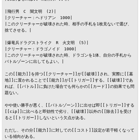
|飛行男　C　闇文明　(2)|

|クリーチャー：ヘドリアン　1000|

|このクリーチャーが破壊された時、相手の手札を1枚見ないで選び、
捨てさせる。|

|爆竜兵ドラグストライク　R　火文明　(5)|

|クリーチャー：ドラゴノイド　1000|

|このクリーチャーが破壊された時、ドラゴンを1体、自分の手札から
バトルゾーンに出してもよい。|

この[[能力]]を持つ[[クリーチャー]]が[[破壊]]され、実際に[[墓
地]]に置かれることで[[能力]]が[[トリガー]]する。[[破壊]]であ
れば、[[バトル]]に負けた場合でも何らかの[[カード]]の効果でも問
題ない。

やや使い勝手が悪く、[[バトルゾーン]]に出せば即[[トリガー]]する
[[cip]]に比べると即効性で劣り、[[破壊]]以外の[[除去]]を受け
ると[[トリガー]]しないという欠点がある。

ただし、その分[[能力]]に対しての[[コスト]]設定が若干軽くなって
いる傾向がある。
