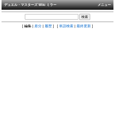
デュエル・マスターズ Wiki ミラー
メニュー
[
編集
|
差分
|
履歴
] [
単語検索
|
最終更新
]