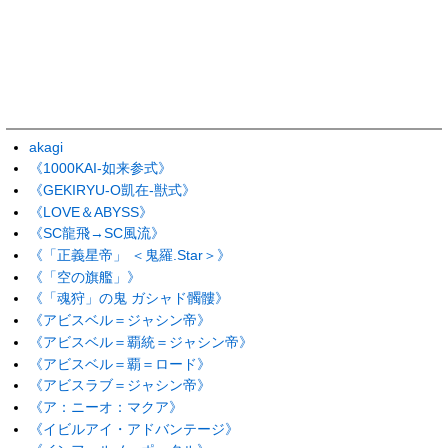
akagi
《1000KAI-如来参式》
《GEKIRYU-O凱在-獣式》
《LOVE＆ABYSS》
《SC龍飛→SC風流》
《「正義星帝」 ＜鬼羅.Star＞》
《「空の旗艦」》
《「魂狩」の鬼 ガシャド髑髏》
《アビスベル＝ジャシン帝》
《アビスベル＝覇統＝ジャシン帝》
《アビスベル＝覇＝ロード》
《アビスラブ＝ジャシン帝》
《ア：ニーオ：マクア》
《イビルアイ・アドバンテージ》