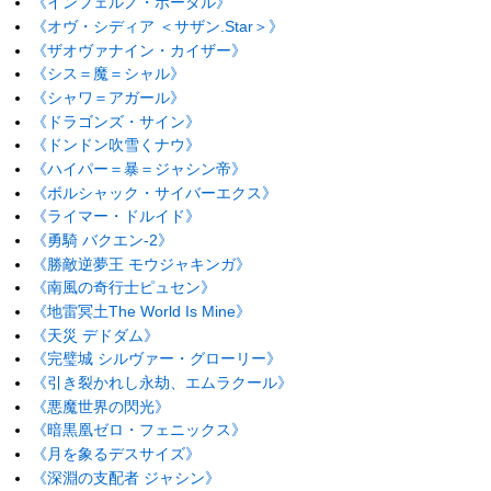
《インフェルノ・ポータル》
《オヴ・シディア ＜サザン.Star＞》
《ザオヴァナイン・カイザー》
《シス＝魔＝シャル》
《シャワ＝アガール》
《ドラゴンズ・サイン》
《ドンドン吹雪くナウ》
《ハイパー＝暴＝ジャシン帝》
《ボルシャック・サイバーエクス》
《ライマー・ドルイド》
《勇騎 バクエン-2》
《勝敵逆夢王 モウジャキンガ》
《南風の奇行士ピュセン》
《地雷冥土The World Is Mine》
《天災 デドダム》
《完璧城 シルヴァー・グローリー》
《引き裂かれし永劫、エムラクール》
《悪魔世界の閃光》
《暗黒凰ゼロ・フェニックス》
《月を象るデスサイズ》
《深淵の支配者 ジャシン》