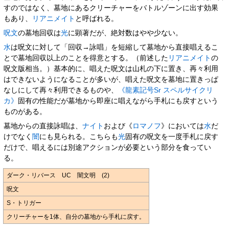
すのではなく、墓地にあるクリーチャーをバトルゾーンに出す効果
もあり、
リアニメイト
と呼ばれる。
呪文
の墓地回収は
光
に顕著だが、絶対数はやや少ない。
水
は呪文に対して「回収→詠唱」を短縮して墓地から直接唱えるこ
とで墓地回収以上のことを得意とする。（前述した
リアニメイト
の
呪文版相当。）基本的に、唱えた呪文は山札の下に置き、再々利用
はできないようになることが多いが、唱えた呪文を墓地に置きっぱ
なしにして再々利用できるものや、
《龍素記号Sr スペルサイクリ
カ》
固有の性能だが墓地から即座に唱えながら手札にも戻すという
ものがある。
墓地からの直接詠唱は、
ナイト
および《
ロマノフ
》においては
水
だ
けでなく
闇
にも見られる。こちらも
光
固有の呪文を一度手札に戻す
だけで、唱えるには別途アクションが必要という部分を食ってい
る。
ダーク・リバース UC 闇文明 (2)
呪文
S・トリガー
クリーチャーを1体、自分の墓地から手札に戻す。