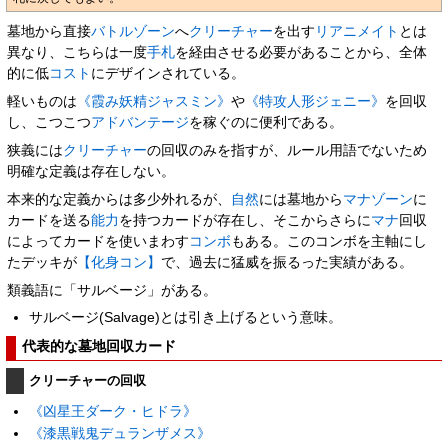
墓地から直接
バトルゾーン
へ
クリーチャー
を出す
リアニメイト
とは
異なり、こちらは一度
手札
を経由させる必要があることから、全体
的に低
コスト
にデザインされている。
軽いものは
《霞み妖精ジャスミン》
や
《特攻人形ジェニー》
を回収
し、こつこつ
アドバンテージ
を稼ぐのに便利である。
狭義には
クリーチャー
の回収のみを指すが、ルール用語でないため
明確な定義は存在しない。
本来的な定義からは多少外れるが、
自然
には墓地から
マナゾーン
に
カードを送る
能力
を持つカードが存在し、そこからさらに
マナ
回収
によってカードを使いまわす
コンボ
もある。このコンボを主軸にし
たデッキが
【化身コン】
で、過去に猛威を振るった実績がある。
類義語に「サルベージ」がある。
サルベージ(Salvage)とは引き上げるという意味。
代表的な墓地回収カード
クリーチャーの回収
《凶星王ダーク・ヒドラ》
《漆黒戦鬼デュランザメス》