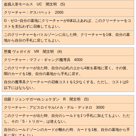
盗掘人形モールス UC 闇文明 (5)
クリーチャー：デスパペット 2000
G・ゼロ−自分の墓地にクリーチャーが6体以上あれば、このクリーチャーをコ
ストを支払わずに召喚してもよい。
このクリーチャーをバトルゾーンに出した時、クリーチャーを1体、自分の墓
地から自分の手札に戻してもよい。
堕魔 ヴォガイガ VR 闇文明 (4)
クリーチャー：マフィ・ギャング/魔導具 4000
このクリーチャーが出た時、自分の山札の上から4枚を墓地に置く。その後、
闇のカードを1枚、自分の墓地から手札に戻す。
自分の魔導具クリーチャーの召喚コストを1少なくする。ただし、コストは0
以下にはならない。
信眼！ジェンゲガーvs.シェケダン R 闇文明 (5)
クリーチャー：アビスロイヤル/メカ・デル・ディネロ 3000
このクリーチャーが出た時、自分のシールドを1つ手札に加えてもよい。ただ
し、その「S・トリガー」は使えない。
自分のシールドゾーンのカードが離れた時、カードを1枚、自分の墓地から手
札に戻してもよい。