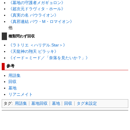
《墓地の守護者メガギョロン》
《超次元ドラヴィタ・ホール》
《真実の名 バウライオン》
《真邪連結 バウ・M・ロマイオン》
他
種類問わず回収
《ラトリエ ＜ハリデル.Star＞》
《天龍神の翔天 ピラッキ》
《イード＝ミード／「奈落を見たいか？」》
参考
用語集
回収
墓地
リアニメイト
タグ:
用語集
墓地回収
墓地
回収
タグ未設定