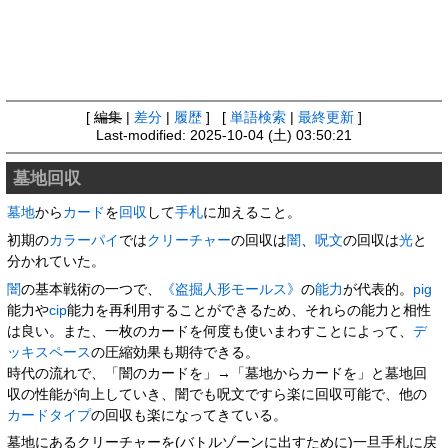
[
編集
|
差分
|
履歴
] [
単語検索
|
最終更新
]
Last-modified: 2025-10-04 (土) 03:50:21
墓地回収
墓地
から
カード
を
回収
して
手札
に加えること。
初期の
カラーパイ
では
クリーチャー
の回収は
闇
、
呪文
の回収は
光
と
分かれていた。
闇
の基本戦術の一つで、
《盗掘人形モールス》
の
能力
が代表的。
pig
能力や
cip
能力を再利用することができるため、それらの能力と相性
は良い。また、一枚のカードを何度も使いまわすことによって、
デ
ッキ
スペース
の圧縮効果も期待できる。
時代の流れで、「闇のカードを」→「墓地からカードを」と墓地回
収の性能が向上していき、闇でも呪文ですら楽に回収可能で、他の
カードタイプ
の回収も楽になってきている。
墓地にあるクリーチャーを(バトルゾーンに出すために)一旦手札に戻