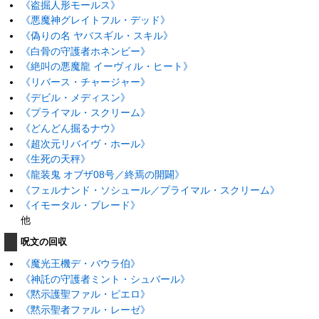
《盗掘人形モールス》
《悪魔神グレイトフル・デッド》
《偽りの名 ヤバスギル・スキル》
《白骨の守護者ホネンビー》
《絶叫の悪魔龍 イーヴィル・ヒート》
《リバース・チャージャー》
《デビル・メディスン》
《プライマル・スクリーム》
《どんどん掘るナウ》
《超次元リバイヴ・ホール》
《生死の天秤》
《龍装鬼 オブザ08号／終焉の開闢》
《フェルナンド・ソシュール／プライマル・スクリーム》
《イモータル・ブレード》
他
呪文の回収
《魔光王機デ・バウラ伯》
《神託の守護者ミント・シュバール》
《黙示護聖ファル・ピエロ》
《黙示聖者ファル・レーゼ》