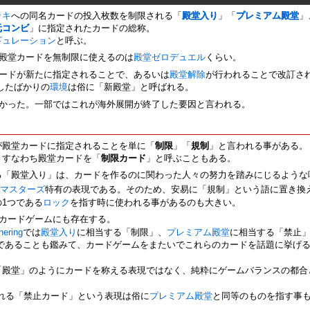
ッキ
への同名カードの投入枚数を制限される「
殿堂入り
」「
プレミアム殿堂
」
元コンビ
」に指定されたカードの総称。
ギュレーション
と呼ぶ。
殿堂カードを無制限に使えるのは
殿堂ゼロデュエル
くらい。
ードが新たに指定されることで、あるいは
殿堂解除
が行われることで改訂さ
したばかりの
環境
は俗に「新殿堂」と呼ばれる。
かった。一部ではこれが海外展開が終了した要因と言われる。
が殿堂カードに指定されることを単に「
制限
」「
規制
」と言われる事がある。
、すなわち殿堂カードを「
制限カード
」と呼ぶこともある。
る「殿堂入り」は、カードを作るのに関わった人々の努力を踏みにじるような
・マスターズ
特有の表現である。そのため、安易に「規制」という語に置き換
1つである
ロック
を指す時に使われる事があるのも大きい。
カードゲームにも存在する。
ering
では
殿堂入り
に相当する「制限」、
プレミアム殿堂
に相当する「禁止
であることも鑑みて、カードゲームをまたいでこれらのカードを話題に挙げ
「殿堂」のようにカードを称える表現ではなく、純粋にゲームバランスの都合
される「禁止カード」という表現は俗に
プレミアム殿堂
と同等のものを指す事