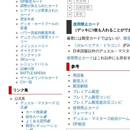
+
火文明
DP殿堂カード
調整が加えられたカード
+
自然文明
レアリティが変更された
+
多色
カード
歴史年表
使用禁止カード
デッキ・カードプールの
変遷
（デッキに1枚も入れることがで
パワー高低判断基準表
デュエプレの背景ストー
厳密には殿堂カードではないが、
殿
リー
《ガルベリアス・ドラゴン》
(P2
メインストーリー
キャラクター
日本語版以外のデュエル・マスタ
ランクマッチ
使用禁止カード
はこれ以外にも存在
SPルール
レジェンドバトル
参考
試練の塔
BATTLE ARENA
用語集
ゲームオリジナルカード
殿堂入り
CV一覧
殿堂解除
リンク集
プレミアム殿堂
プレミアム殿堂コンビ
公式系
プレミアム殿堂超次元コンビ
デュエル・マスターズ 公
式
使用禁止カード
カード検索
フォーマット
総合ルール
デュエル・マスターズ総合ゲーム
よくある質問
DP殿堂
殿堂レギュレーショ
ン