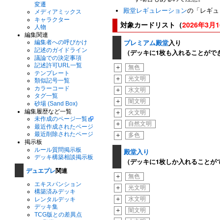
変遷
殿堂レギュレーション
の「レギュレ
メディアミックス
キャラクター
対象カードリスト（
2026年3月
人物
編集関連
プレミアム殿堂
入り
編集者への呼びかけ
記述のガイドライン
（デッキに1枚も入れることがで
議論での決定事項
記述許可URL一覧
+
無色
テンプレート
+
光文明
類似記号一覧
カラーコード
+
水文明
タグ一覧
+
闇文明
砂場 (Sand Box)
編集履歴など一覧
+
火文明
未作成のページ一覧
+
自然文明
最近作成されたページ
最近削除されたページ
+
多色
掲示板
ルール質問掲示板
殿堂入り
デッキ構築相談掲示板
（デッキに1枚しか入れることが
デュエプレ
関連
+
無色
エキスパンション
+
光文明
構築済みデッキ
+
水文明
レンタルデッキ
デッキ集
+
闇文明
TCG版との差異点