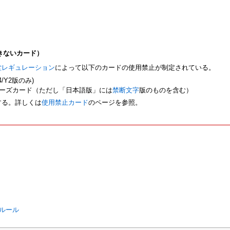
きないカード）
堂レギュレーション
によって以下のカードの使用禁止が制定されている。
4/Y2版のみ)
ーズカード（ただし「日本語版」には
禁断文字
版のものを含む）
する。詳しくは
使用禁止カード
のページを参照。
ルール