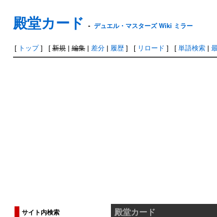
殿堂カード
-
デュエル・マスターズ Wiki ミラー
[
トップ
] [
新規
|
編集
|
差分
|
履歴
] [
リロード
] [
単語検索
|
殿堂カード
サイト内検索