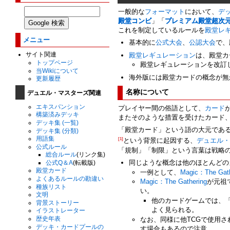
一般的な
フォーマット
において、
デ
殿堂コンビ
」「
プレミアム殿堂超次
これを制定しているルールを
殿堂レ
メニュー
基本的に
公式大会
、
公認大会
で、
サイト関連
殿堂レギュレーション
は、殿堂カ
トップページ
殿堂レギュレーションを改訂
当Wikiについて
海外版には殿堂カードの概念が無
更新履歴
名称について
デュエル・マスターズ関連
エキスパンション
プレイヤー間の俗語として、
カード
構築済みデッキ
またそのような措置を受けたカード
デッキ集 (一覧)
「殿堂カード」という語の大元であ
デッキ集 (分類)
用語集
[1]
という背景に起因する、
デュエル
公式ルール
「規制」「制限」という言葉は戦略の
総合ルール
(リンク集)
同じような概念は他のほとんどの
公式Q＆A
(転載版)
殿堂カード
一例として、
Magic：The Gath
よくあるルールの勘違い
Magic：The Gathering
が元祖
種族リスト
い。
文明
他のカードゲームでは、
背景ストーリー
よく見られる。
イラストレーター
歴史年表
なお、同様に他TCGで使用
デッキ・カードプールの
す場合もあるので注意。