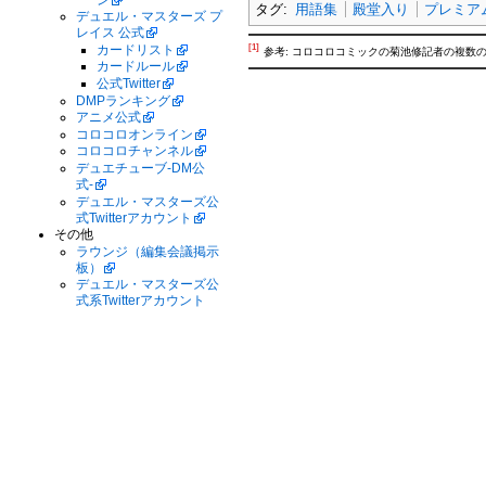
タグ:
用語集
殿堂入り
プレミア
デュエル・マスターズ プ
レイス 公式
カードリスト
[1]
参考: コロコロコミックの菊池修記者の複数の
カードルール
公式Twitter
DMPランキング
アニメ公式
コロコロオンライン
コロコロチャンネル
デュエチューブ-DM公
式-
デュエル・マスターズ公
式Twitterアカウント
その他
ラウンジ（編集会議掲示
板）
デュエル・マスターズ公
式系Twitterアカウント