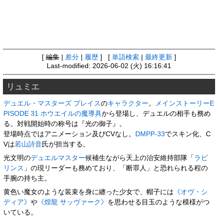
[
編集
|
差分
|
履歴
] [
単語検索
|
最終更新
]
Last-modified: 2026-06-02 (火) 16:16:41
リュミエ
デュエル・マスターズ プレイス
の
キャラクター
。
メインストーリー
E
PISODE 31 ホウエイルの魔導具
から登場し、デュエルの相手も務め
る。対戦開始時の称号は『光の御子』。
登場時点ではアニメーション及びCVなし。
DMPP-33
でスキン化、C
Vは
若山詩音
氏が担当する。
光文明の
デュエルマスター
候補生ながら天上の治安維持部隊「
ラビ
リンス
」の現リーダーも務めており、「断罪人」と恐れられる程の
手腕の持ち主。
黄色い魔女のような装束を身に纏った少女で、帽子には
《オヴ・シ
ディア》
や
《煌龍 サッヴァーク》
を思わせる目玉のような模様がつ
いている。