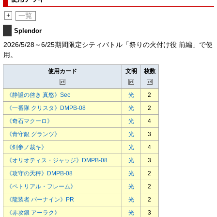
+
一覧
Splendor
2026/5/28～6/25期間限定シティバトル「祭りの火付け役 前編」で使
用。
使用カード
文明
枚数
《静謐の啓き 真悠》
Sec
光
2
《一番隊 クリスタ》
DMPB-08
光
2
《奇石マクーロ》
光
4
《青守銀 グランツ》
光
3
《剣参ノ裁キ》
光
4
《オリオティス・ジャッジ》
DMPB-08
光
3
《攻守の天秤》
DMPB-08
光
2
《ペトリアル・フレーム》
光
2
《龍装者 バーナイン》
PR
光
2
《赤攻銀 アーラク》
光
3