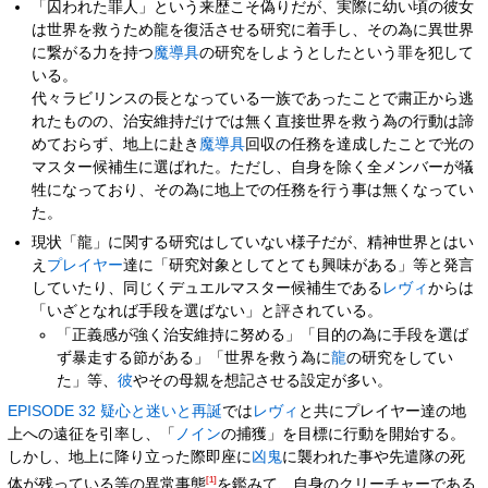
「囚われた罪人」という来歴こそ偽りだが、実際に幼い頃の彼女
は世界を救うため龍を復活させる研究に着手し、その為に異世界
に繋がる力を持つ
魔導具
の研究をしようとしたという罪を犯して
いる。
代々ラビリンスの長となっている一族であったことで粛正から逃
れたものの、治安維持だけでは無く直接世界を救う為の行動は諦
めておらず、地上に赴き
魔導具
回収の任務を達成したことで光の
マスター候補生に選ばれた。ただし、自身を除く全メンバーが犠
牲になっており、その為に地上での任務を行う事は無くなってい
た。
現状「龍」に関する研究はしていない様子だが、精神世界とはい
え
プレイヤー
達に「研究対象としてとても興味がある」等と発言
していたり、同じくデュエルマスター候補生である
レヴィ
からは
「いざとなれば手段を選ばない」と評されている。
「正義感が強く治安維持に努める」「目的の為に手段を選ば
ず暴走する節がある」「世界を救う為に
龍
の研究をしてい
た」等、
彼
やその母親を想記させる設定が多い。
EPISODE 32 疑心と迷いと再誕
では
レヴィ
と共にプレイヤー達の地
上への遠征を引率し、「
ノイン
の捕獲」を目標に行動を開始する。
しかし、地上に降り立った際即座に
凶鬼
に襲われた事や先遣隊の死
[1]
体が残っている等の異常事態
を鑑みて、自身のクリーチャーである