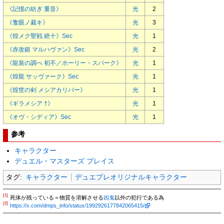
《記憶の紡ぎ 重音》
光
2
《隻眼ノ裁キ》
光
3
《煌メク聖戦 絶十》
Sec
光
1
《赤攻銀 マルハヴァン》
Sec
光
2
《龍装の調べ 初不／ホーリー・スパーク》
光
1
《煌龍 サッヴァーク》
Sec
光
1
《煌世の剣 メシアカリバー》
光
1
《ギラメシア †》
光
1
《オヴ・シディア》
Sec
光
1
参考
キャラクター
デュエル・マスターズ プレイス
タグ:
キャラクター
デュエプレオリジナルキャラクター
[1]
死体が残っている＝物質を溶解させる
凶鬼
以外の犯行である為
[2]
https://x.com/dmps_info/status/1992926177842065415/