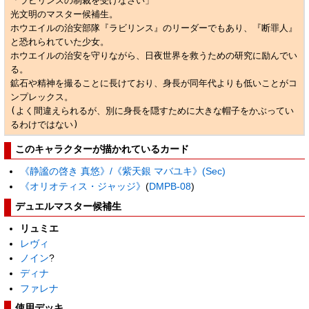
「ラビリンスの制裁を受けなさい」​

光文明のマスター候補生。

ホウエイルの治安部隊『ラビリンス』のリーダーでもあり、『断罪人』
と恐れられていた少女。

ホウエイルの治安を守りながら、日夜世界を救うための研究に励んでい
る。

鉱石や精神を撮ることに長けており、身長が同年代よりも低いことがコ
ンプレックス。

(よく間違えられるが、別に身長を隠すために大きな帽子をかぶってい
るわけではない)
このキャラクターが描かれているカード
《静謐の啓き 真悠》/《紫天銀 マバユキ》
(Sec)
《オリオティス・ジャッジ》
(
DMPB-08
)
デュエルマスター候補生
リュミエ
レヴィ
ノイン
?
ディナ
ファレナ
使用デッキ