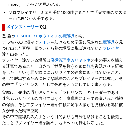
mière）」からだと思われる。
ソロプレイでリュミエ相手に1000勝することで『光文明のマスタ
ー』の称号が入手できる。
メインストーリー
では
登場は
EPISODE 31 ホウエイルの魔導具
から。
デっちゃんの頼みで
ノイン
を助けるため学園に隠された
魔導具
を見
つけ出した直後、気づいたら別の場所に飛ばされていた
プレイヤー
達と出会った。
プレイヤー達がいる場所は
魔導管理室カリヤドネ
の中の罪人を捕え
る迷宮であること、自身も「世界を救うために
龍
を復活させる研究
をした」という罪が故ににカリヤドネの迷宮に囚われていること、
そして脱出するために必要な試練のことをプレイヤー達に教え、そ
の中で「ラビリンス」として任務をともにしていく事となる。
実際は、先述の通り彼女こそが「ラビリンス」のリーダーであり、
迷宮もカリヤドネの内部ではなく、魔導具によって侵食された精神
の保護、そしてプレイヤー達が信頼に足る人物かを見極める為に彼
女が作った精神空間。
その中で魔導具の入手という目的よりも自分を助けることを優先し
たことでプレイヤー達を認め、地上への同行を決断した。