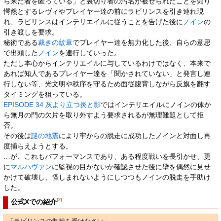
ら来た者を匿っている」と裏切り者の汚名が被せられたことを知り
愕然とするレヴィやプレイヤー達の前にラビリンスを引き連れ現
れ、ラビリンスはインテリエイルに従うことを告げた後に
ノイン
の
引き渡しを要求。
秘術である
裁きの紋章
でプレイヤー達を無力化した後、自らの意思
で出頭した
ノイン
を連行していった。
ただし本心からインテリエイルに与しているわけではなく、本来で
あれば知人であるプレイヤー達を「聞かされていない」と発言し連
行しない等、光文明や秩序を守るため面従腹背しながら反旗を翻す
タイミングを狙っている。
EPISODE 34 灰より立つ炎と影
ではインテリエイルにノインの体か
ら無月の門の欠片を取り外すよう要求されるが無理難題として拒
否。
その後は
謎の
地震
により牢からの脱走に成功したノインと対面し再
度捕らえようとする。
…が、これもパフォーマンスであり、ある程度戦いを長引かせ、更
に
マルハヴァン
に監視の目がないか確認させた後に壁を偶然に見せ
かけて破壊し、怪しまれないようにしつつもノインの脱走を手助け
した。
[2]
公式Xでの紹介