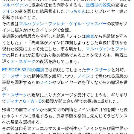
マルハヴァン
に捜索を任せる判断をするも、
重機型の凶鬼
の登場と
ノイン
の身を案じた結果暴走した
デっちゃん
によりプレイヤー達と
分断されることに。
その後は
マルハヴァン
・
ファレナ
・
ゲイル・ヴェスパー
の攻撃がノ
インに届きかけたタイミングで合流。
先遣隊の残留思念を分析した結果「ノインは
凶鬼
から先遣隊を守ろ
うとした」・「先遣隊がノインに加勢しようとした直後に背後から
現れた凶鬼によって死亡した」事を明かし、
マルハヴァン
と
ファレ
ナ
の見たものが幻影であり敵の策略であることを伝えるも、時既に
遅く
デ・スザーク
の復活を許してしまう。
EPISODE 33 闇の開演
では顕現してしまった
デ・スザーク
と対峙。
デ・スザーク
の精神攻撃を緩和しつつ、
ノイン
まで奪われる最悪の
事態を回避するため
ノイン
やプレイヤー達を守りながらの撤退を選
択。
デ・スザーク
の攻撃により大ダメージを受けてしまうも、ギリギリ
で
ディナ
と
G・W・D
の援護が間に合い皆での退却に成功した。
帰還門の前で
ノイン
から闇文明の内情とノイン達の目的を聞いた後
はホウエイルに撤退するも、異常事態を察知し先んじてラビリンス
への帰還を選択する。
その後は自分達デュエルマスター候補生が「ノインならび異世界か