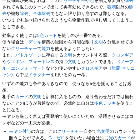
一度布陣が完成すれば、この
クリーチャー
や
色
を揃える要員が
除去
されても返しのターンで出して再有効化できるので、
破壊
以外の
除
去
や複数
除去
、
全体除去
でもない限り切り崩すのは難しくなる。
いつまでも並べ続けられるようなら物量作戦で押し切ってしまうこ
ともできる。
効率よく使うには
5色
カード
を使うのが一番である。
使う場合は、
デッキ
構築の段階から可能な限り
文明
を分散させて少
ない
クリーチャー
で
能力
を使えるようにしたい。
また、
バトルゾーン
に存在する
文明
をカウントする際、
クロスギア
や
ウエポン
、
フォートレス
の持つ
文明
もカウントできる。
《ノーブ
ル・エンフォーサー》
などの使いやすい
クロスギア
や
《龍覇 マリニ
ャン》
ら中型
ドラグナー
を用いるのも一考。
いずれの能力も条件ありきなので、使うなら5色を揃えることは必
須。
相手の
カード
の
文明
も計算に入るものの、巡り合わせだけでは揃わ
ないことのほうが普通なので、必然的に自分は
多色
デッキ
を使うこ
とになる。
モヤシも厳しく言えば受動的で使いにくいため、活躍させるにはコ
ンボなどの一工夫が必要。
モヤシ
付与
の方は、この
クリーチャー
自身で
光
文明
のカウントを
賄うことができる。
G・ゼロ
を使いたい場合は別に
光
の
カード
が