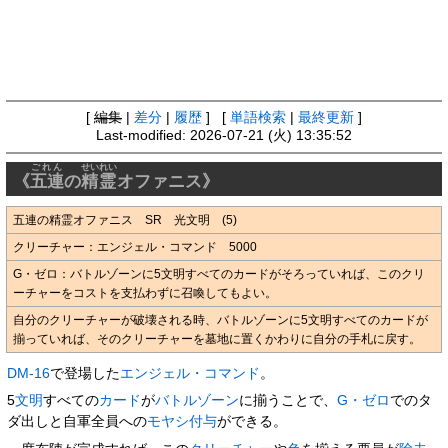
[
編集
|
差分
|
履歴
] [
単語検索
|
最終更新
]
Last-modified: 2026-07-21 (火) 13:35:52
ごれん
せいれい
《
五連
の
精霊
オファニス》
五連の精霊オファニス SR 光文明 (5)
クリーチャー：エンジェル・コマンド 5000
G・ゼロ：バトルゾーンに5文明すべてのカードがそろっていれば、このクリ
ーチャーをコストを支払わずに召喚してもよい。
自分のクリーチャーが破壊される時、バトルゾーンに5文明すべてのカードが
揃っていれば、そのクリーチャーを墓地に置くかわりに自分の手札に戻す。
DM-16
で登場した
エンジェル・コマンド
。
5
文明
すべての
カード
が
バトルゾーン
に揃うことで、
G・ゼロ
でのタ
ダ出しと自軍全員への
モヤシ
付与
ができる。