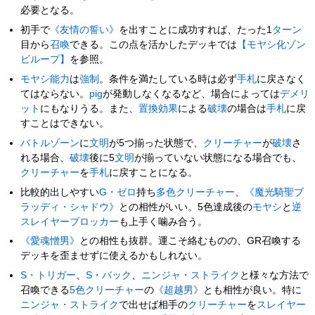
必要となる。
初手で
《友情の誓い》
を出すことに成功すれば、たった1
ターン
目から
召喚
できる。この点を活かしたデッキでは
【モヤシ化ゾン
ビループ】
を参照。
モヤシ
能力
は
強制
。条件を満たしている時は必ず
手札
に戻さなく
てはならない。
pig
が発動しなくなるなど、場合によっては
デメリ
ット
にもなりうる。また、
置換効果
による
破壊
の場合は
手札
に戻
すことはできない。
バトルゾーン
に
文明
が5つ揃った状態で、
クリーチャー
が
破壊
さ
れる場合、
破壊
後に5
文明
が揃っていない状態になる場合でも、
クリーチャー
を
手札
に戻すことになる。
比較的出しやすい
G・ゼロ
持ち
多色
クリーチャー
、
《魔光騎聖ブ
ラッディ・シャドウ》
との相性がいい。5色達成後の
モヤシ
と
逆
スレイヤー
ブロッカー
も上手く噛み合う。
《愛魂憎男》
との相性も抜群。運こそ絡むものの、GR召喚する
デッキを歪ませずに使えるかもしれない。
S・トリガー
、
S・バック
、
ニンジャ・ストライク
と様々な方法で
召喚できる
5色
クリーチャー
の
《超越男》
とも相性が良い。特に
ニンジャ・ストライク
で出せば相手の
クリーチャー
を
スレイヤー