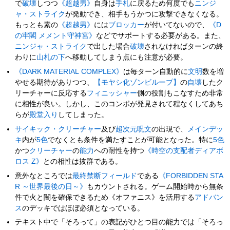
で
破壊
しつつ
《超越男》
自身は
手札
に戻るため何度でも
ニンジ
ャ・ストライク
が発動でき、相手もうかつに攻撃できなくなる。
もっとも素の
《超越男》
には
ブロッカー
が付いてないので、
《D
の牢閣 メメント守神宮》
などでサポートする必要がある。また、
ニンジャ・ストライク
で出した場合
破壊
されなければターンの終
わりに
山札の下
へ移動してしまう点にも注意が必要。
《DARK MATERIAL COMPLEX》
は毎ターン自動的に
文明
数を増
やせる期待がありつつ、
【モヤシ化ゾンビループ】
の
自壊
したク
リーチャーに反応する
フィニッシャー
側の役割もこなすため非常
に相性が良い。しかし、このコンボが発見されて程なくしてあち
らが
殿堂入り
してしまった。
サイキック・クリーチャー
及び
超次元
呪文
の出現で、
メインデッ
キ
内が
5色
でなくとも条件を満たすことが可能となった。特に
5色
かつ
クリーチャー
の
能力
への耐性を持つ
《時空の支配者ディアボ
ロス Z》
との相性は抜群である。
意外なところでは
最終禁断フィールド
である
《FORBIDDEN STA
R ～世界最後の日～》
もカウントされる。ゲーム開始時から無条
件で火と闇を確保できるため《オファニス》を活用する
アドバン
ス
のデッキではほぼ必須となっている。
テキスト中で「そろって」の表記がひとつ目の能力では「そろっ