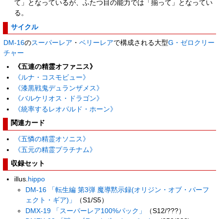
て」となっているが、ふたつ目の能力では「揃って」となってい
る。
サイクル
DM-16
の
スーパーレア
・
ベリーレア
で構成される大型
G・ゼロ
クリー
チャー
《五連の精霊オファニス》
《ルナ・コスモビュー》
《漆黒戦鬼デュランザメス》
《バルケリオス・ドラゴン》
《統率するレオパルド・ホーン》
関連カード
《五憐の精霊オソニス》
《五元の精霊プラチナム》
収録セット
illus.
hippo
DM-16 「転生編 第3弾 魔導黙示録(オリジン・オブ・パーフ
ェクト・ギア)」
（S1/S5）
DMX-19 「スーパーレア100%パック」
（S12/???）