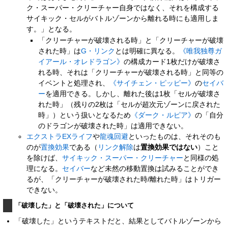
ク・スーパー・クリーチャー自身ではなく、それを構成する
サイキック・セルがバトルゾーンから離れる時にも適用しま
す。」となる。
「クリーチャーが破壊される時」と「クリーチャーが破壊
された時」は
G・リンク
とは明確に異なる。
《唯我独尊ガ
イアール・オレドラゴン》
の構成カード1枚だけが破壊さ
れる時、それは「クリーチャーが破壊される時」と同等の
イベントと処理され、
《サイチェン・ピッピー》
の
セイバ
ー
を適用できる。しかし、離れた後は1枚「セルが破壊さ
れた時」（残りの2枚は「セルが超次元ゾーンに戻された
時」）という扱いとなるため
《ダーク・ルピア》
の「自分
のドラゴンが破壊された時」は適用できない。
エクストラEXライフ
や
龍魂回避
といったものは、それそのも
のが
置換効果
である（
リンク解除
は
置換効果ではない
）こと
を除けば、
サイキック・スーパー・クリーチャー
と同様の処
理になる。
セイバー
など未然の移動置換は試みることができ
るが、「クリーチャーが破壊された時/離れた時」はトリガー
できない。
「破壊した」と「破壊された」について
「破壊した」というテキストだと、結果としてバトルゾーンから