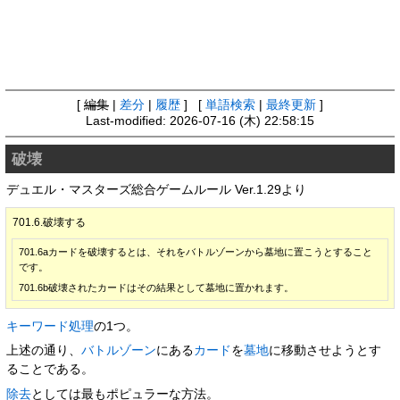
[
編集
|
差分
|
履歴
] [
単語検索
|
最終更新
]
Last-modified: 2026-07-16 (木) 22:58:15
破壊
デュエル・マスターズ総合ゲームルール Ver.1.29より
701.6.破壊する
701.6aカードを破壊するとは、それをバトルゾーンから墓地に置こうとすること
です。
701.6b破壊されたカードはその結果として墓地に置かれます。
キーワード処理
の1つ。
上述の通り、
バトルゾーン
にある
カード
を
墓地
に移動させようとす
ることである。
除去
としては最もポピュラーな方法。