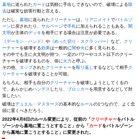
墓地
に送られた
カード
は気軽に手出しできないので、破壊による
除
去
は確実な妨害行動と言える。
ただし、
墓地
に送られた
クリーチャー
は、
リアニメイト
で
バトルゾ
ーン
に戻されたり、
サルベージ
で
手札
に加えられることもある。
闇
文明
が主体の
デッキ
を相手にする場合は注意が必要である。
《デーモン・ハンド》
や
《めった切り・スクラッパー》
など、
クリ
ーチャー
を破壊する
効果
は一般的に
闇
や
火
に多く見られる。
その中でも主に火文明が持つ、一定のパワーやコスト以下のクリー
チャーを破壊するものを、俗に
火力
と呼ぶ。
その他、
タップ
された
クリーチャー
を
殴り返し
するなどして相手
ク
リーチャー
を破壊することが可能。
もちろん、相手も自分の
クリーチャー
を破壊しようとしてくるの
で、あらかじめ
ハンデス
したり、
ブロッカー
を用意するなどして対
策したい。
破壊は
デュエル・マスターズ
の基本的な
ルール
の1つなので、よく念
頭に置くべきだろう。
2022年4月8日のルール変更により、従前の「
クリーチャー
をバトル
ゾーンから墓地に置こうとすること」から「
カード
をバトルゾーン
から墓地に置こうとすること」に変更された。