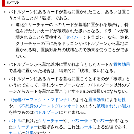
ルール
バトルゾーンにあるカードが墓地に置かれたこと、あるいは置こ
うとすることが「破壊」である。
進化クリーチャーの下のカードが墓地に置かれる場合は、特
性を持たないカードが破壊された扱いとなる。ドラゴンが破
壊されることを置換する「
セイバー
：ドラゴン」なら、進化
クリーチャーの下にあるドラゴンがバトルゾーンから墓地に
置かれる時、置換対象外の破壊なので効果を使うことができ
ない。
バトルゾーンから墓地以外に置かれようとしたカードが
置換効果
で墓地に置かれた場合は、結果的に「破壊」扱いになる。
バトルゾーンにあるカードを墓地に置こうとするのが「破壊」と
いうのであって、手札やマナゾーンなど、バトルゾーン以外のゾ
ーンからカードを墓地に置こうとするのは破壊扱いにならない。
《光器パーフェクト・マドンナ》
のような
置換効果
による
耐性
や、
《不死身のブーストグレンオー》
のような
破壊されない
能力
を持つものは
バトルゾーン
にとどまれる。
バトル
に負けた
クリーチャー
や、
パワー低下
で
パワー
が0になっ
た
クリーチャー
は破壊される。これは
ルール
による処理であり、
カード
の
効果
ではない。