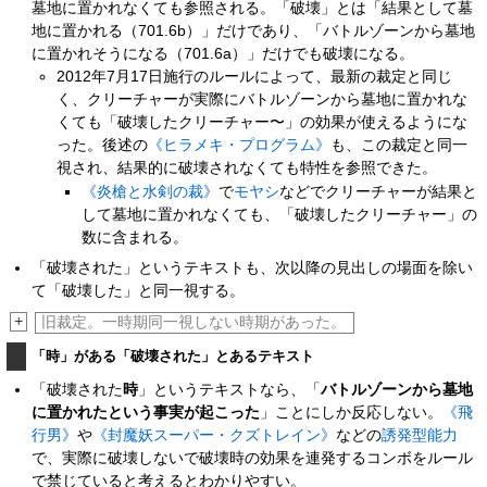
墓地に置かれなくても参照される。「破壊」とは「結果として墓
地に置かれる（701.6b）」だけであり、「バトルゾーンから墓地
に置かれそうになる（701.6a）」だけでも破壊になる。
2012年7月17日施行のルールによって、最新の裁定と同じ
く、クリーチャーが実際にバトルゾーンから墓地に置かれな
くても「破壊したクリーチャー〜」の効果が使えるようにな
った。後述の
《ヒラメキ・プログラム》
も、この裁定と同一
視され、結果的に破壊されなくても特性を参照できた。
《炎槍と水剣の裁》
で
モヤシ
などでクリーチャーが結果と
して墓地に置かれなくても、「破壊したクリーチャー」の
数に含まれる。
「破壊された」というテキストも、次以降の見出しの場面を除い
て「破壊した」と同一視する。
+
旧裁定。一時期同一視しない時期があった。
「時」がある「破壊された」とあるテキスト
「破壊された
時
」というテキストなら、「
バトルゾーンから墓地
に置かれたという事実が起こった
」ことにしか反応しない。
《飛
行男》
や
《封魔妖スーパー・クズトレイン》
などの
誘発型能力
で、実際に破壊しないで破壊時の効果を連発するコンボをルール
で禁じていると考えるとわかりやすい。