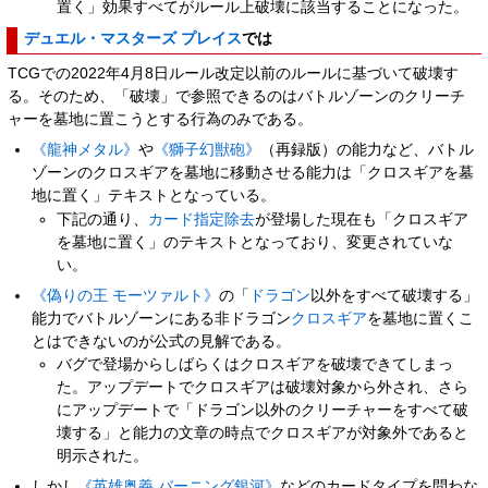
置く」効果すべてがルール上破壊に該当することになった。
デュエル・マスターズ プレイス
では
TCGでの2022年4月8日ルール改定以前のルールに基づいて破壊す
る。そのため、「破壊」で参照できるのはバトルゾーンのクリーチ
ャーを墓地に置こうとする行為のみである。
《龍神メタル》
や
《獅子幻獣砲》
（再録版）の能力など、バトル
ゾーンのクロスギアを墓地に移動させる能力は「クロスギアを墓
地に置く」テキストとなっている。
下記の通り、
カード指定除去
が登場した現在も「クロスギア
を墓地に置く」のテキストとなっており、変更されていな
い。
《偽りの王 モーツァルト》
の「
ドラゴン
以外をすべて破壊する」
能力でバトルゾーンにある非ドラゴン
クロスギア
を墓地に置くこ
とはできないのが公式の見解である。
バグで登場からしばらくはクロスギアを破壊できてしまっ
た。アップデートでクロスギアは破壊対象から外され、さら
にアップデートで「ドラゴン以外のクリーチャーをすべて破
壊する」と能力の文章の時点でクロスギアが対象外であると
明示された。
しかし
《英雄奥義 バーニング銀河》
などのカードタイプを問わな