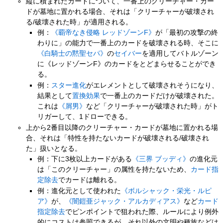
縦に積まれたカードについて、一番上のクリーチャー・カー
ドが墓地に置かれる場合、それは「クリーチャーが破壊され
る/破壊された時」が適用される。
例：
《覇帝なき侵略 レッドゾーンF》
が「最初の攻撃の終
わりに」の能力で一番上のカードを破壊される時、そこに
《白騎士の黙聖セパ》
の
セイバー
を適用してバトルゾーン
に《レッドゾーンF》のカードをとどまらせることができ
る。
例：
スター進化
がエレメントとして破壊されそうになり、
結果として
置換効果
で一番上のカードだけが破壊された。
これは
《屑男》
など「クリーチャーが破壊された時」がト
リガーして、1ドローできる。
上から2番目以降のクリーチャー・カードが墓地に置かれる場
合、それは「特性を持たないカードが破壊される/破壊され
た」扱いとなる。
例：下に3枚以上カードがある
《三界 ブッディ》
の進化元
は「このクリーチャー」の属性を持たないため、
カード指
定除去
でカードは離れる。
例：進化元として使われた
《ボルシャック・栄光・ルピ
ア》
が、
《闇鎧亜ジャック・アルカディアス》
など
カード
指定除去
でピンポイントで狙われた際、ルールにより例外
的にコストは参照できるが、それ以外の文明や種族などは