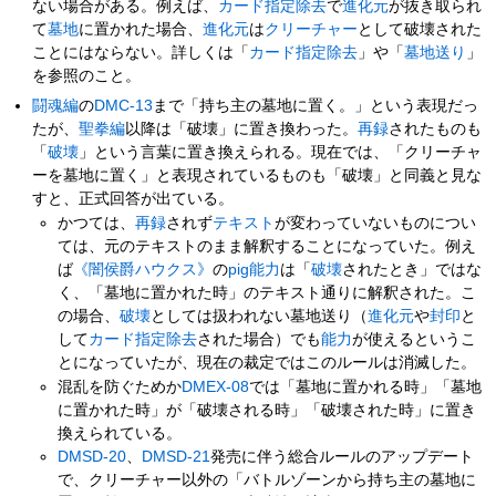
ない場合がある。例えば、
カード指定除去
で
進化元
が抜き取られ
て
墓地
に置かれた場合、
進化元
は
クリーチャー
として破壊された
ことにはならない。詳しくは「
カード指定除去
」や「
墓地送り
」
を参照のこと。
闘魂編
の
DMC-13
まで「持ち主の墓地に置く。」という表現だっ
たが、
聖拳編
以降は「破壊」に置き換わった。
再録
されたものも
「
破壊
」という言葉に置き換えられる。現在では、「クリーチャ
ーを墓地に置く」と表現されているものも「破壊」と同義と見な
すと、正式回答が出ている。
かつては、
再録
されず
テキスト
が変わっていないものについ
ては、元のテキストのまま解釈することになっていた。例え
ば
《闇侯爵ハウクス》
の
pig
能力
は「
破壊
されたとき」ではな
く、「墓地に置かれた時」のテキスト通りに解釈された。こ
の場合、
破壊
としては扱われない墓地送り（
進化元
や
封印
と
して
カード指定除去
された場合）でも
能力
が使えるというこ
とになっていたが、現在の裁定ではこのルールは消滅した。
混乱を防ぐためか
DMEX-08
では「墓地に置かれる時」「墓地
に置かれた時」が「破壊される時」「破壊された時」に置き
換えられている。
DMSD-20
、
DMSD-21
発売に伴う総合ルールのアップデート
で、クリーチャー以外の「バトルゾーンから持ち主の墓地に