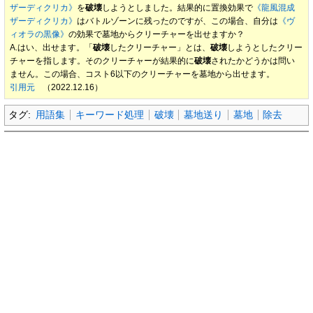
ザーディクリカ》
を
破壊
しようとしました。結果的に置換効果で
《龍風混成
ザーディクリカ》
はバトルゾーンに残ったのですが、この場合、自分は
《ヴ
ィオラの黒像》
の効果で墓地からクリーチャーを出せますか？
A.はい、出せます。「
破壊
したクリーチャー」とは、
破壊
しようとしたクリー
チャーを指します。そのクリーチャーが結果的に
破壊
されたかどうかは問い
ません。この場合、コスト6以下のクリーチャーを墓地から出せます。
引用元
（2022.12.16）
タグ:
用語集
キーワード処理
破壊
墓地送り
墓地
除去