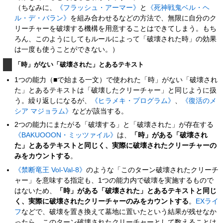
（ちなみに、
《フラッシュ・アーマー》
と
《死神戦鬼ベル・ヘ
ル・デ・バラン》
を組み合わせるなどの方法で、無限に自分のク
リーチャーを破壊する機構を用意することはできてしまう。もち
ろん、このようにしてもルールによって「破壊された時」の効果
は一度も使うことができない。）
「時」がない「破壊された」とあるテキスト
1つの能力（■で始まる一文）で使われた「時」がない「破壊され
た」とあるテキストは「破壊したクリーチャー」と同じように扱
う。繰り返しになるが、
《ヒラメキ・プログラム》
、
《復活のメ
シア マジョラム》
などが該当する。
2つの能力にまたがる「破壊する」と「破壊された」が存在する
《BAKUOOON・ミッツァイル》
は、
「時」がある「破壊され
た」とあるテキストと同じく、実際に破壊されたクリーチャーの
みをカウントする
。
《禁断竜王 Vol-Val-8》
のような「このターン破壊されたクリーチ
ャー」を意味する指定も、1つの能力内で破壊を実施するもので
はないため、
「時」がある「破壊された」とあるテキストと同じ
く、実際に破壊されたクリーチャーのみをカウントする
。
EXライ
フ
などで、破壊を置き換えて墓地に置いたという結果が残せなか
ったら、このターン破壊されたクリーチャーとして数えることは