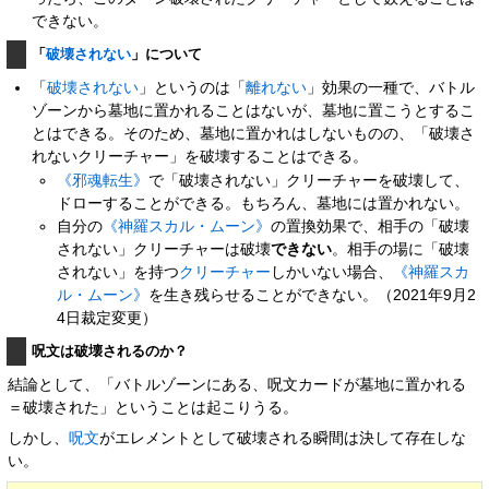
できない。
「
破壊されない
」について
「
破壊されない
」というのは「
離れない
」効果の一種で、バトル
ゾーンから墓地に置かれることはないが、墓地に置こうとするこ
とはできる。そのため、墓地に置かれはしないものの、「破壊さ
れないクリーチャー」を破壊することはできる。
《邪魂転生》
で「破壊されない」クリーチャーを破壊して、
ドローすることができる。もちろん、墓地には置かれない。
自分の
《神羅スカル・ムーン》
の置換効果で、相手の「破壊
されない」クリーチャーは破壊
できない
。相手の場に「破壊
されない」を持つ
クリーチャー
しかいない場合、
《神羅スカ
ル・ムーン》
を生き残らせることができない。（2021年9月2
4日裁定変更）
呪文は破壊されるのか？
結論として、「バトルゾーンにある、呪文カードが墓地に置かれる
＝破壊された」ということは起こりうる。
しかし、
呪文
がエレメントとして破壊される瞬間は決して存在しな
い。