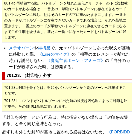
801.4b 再構築する際、バトルゾーンを離れた進化クリーチャーの下に複数枚
のカードがある場合は、一番上の、単独でバトルゾーンに存在できるカード
をバトルゾーンに残し、他はそのカードの下に重ねたままにします。一番上
のカードがバトルゾーンに存在できないカードである場合は、それを墓地に
置きます。一番上のカードが単独でバトルゾーンに存在できるカードになる
までこの手順を繰り返し、新たに一番上になったカードをバトルゾーンに残
します。
メテオバーン
や
再構築
で、元々バトルゾーンにあった呪文が墓地
に移動した際、
《Eineのマイク》
の「相手のエレメントが離れた
時」は誘発しない。
《魔誕亡者ボーン・アミーゴ》
の「自分のカ
ードが破壊された時」は誘発する。
701.23. （封印を）外す
701.23a 封印を外すとは、封印をバトルゾーンから別のゾーンへ移動するこ
とです。
701.23 b コマンドがバトルゾーンに出た時の状況起因処理によって封印を外
す場合、その封印は墓地に置かれます。
「封印を外す」という行為は、特に指定がない場合は「封印を破壊
する」と全く同じ意味となった。
必ずしも外した封印が墓地に置かれる必要はないため、
《FORBIDD