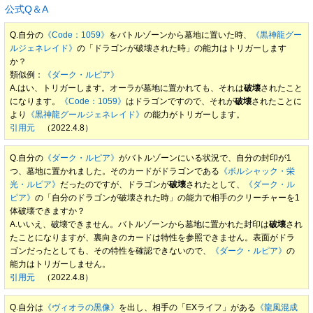
公式Q＆A
Q.自分の
《Code：1059》
をバトルゾーンから墓地に置いた時、
《黒神龍グー
ルジェネレイド》
の「ドラゴンが破壊された時」の能力はトリガーします
か？
類似例：
《ダーク・ルピア》
A.はい、トリガーします。オーラが墓地に置かれても、それは
破壊
されたこと
になります。
《Code：1059》
はドラゴンですので、それが
破壊
されたことに
より
《黒神龍グールジェネレイド》
の能力がトリガーします。
引用元
（2022.4.8）
Q.自分の
《ダーク・ルピア》
がバトルゾーンにいる状況で、自分の封印が1
つ、墓地に置かれました。そのカードがドラゴンである
《ボルシャック・栄
光・ルピア》
だったのですが、ドラゴンが
破壊
されたとして、
《ダーク・ル
ピア》
の「自分のドラゴンが破壊された時」の能力で相手のクリーチャーを1
体破壊できますか？
A.いいえ、破壊できません。バトルゾーンから墓地に置かれた封印は
破壊
され
たことになりますが、裏向きのカードは特性を参照できません。表面がドラ
ゴンだったとしても、その特性を確認できないので、
《ダーク・ルピア》
の
能力はトリガーしません。
引用元
（2022.4.8）
Q.自分は
《ヴィオラの黒像》
を出し、相手の「EXライフ」がある
《龍風混成