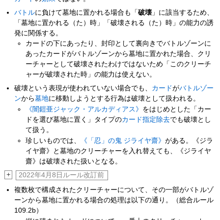
バトル
に負けて墓地に置かれる場合も「
破壊
」に該当するため、
「墓地に置かれる（た）時」「破壊される（た）時」の能力の誘
発に関係する。
カードの下にあったり、封印として裏向きでバトルゾーンに
あったカードがバトルゾーンから墓地に置かれた場合、クリ
ーチャーとして破壊されたわけではないため「このクリーチ
ャーが破壊された時」の能力は使えない。
破壊という表現が使われていない場合でも、
カード
が
バトルゾー
ン
から
墓地
に移動しようとする行為は破壊として扱われる。
《闇鎧亜ジャック・アルカディアス》
をはじめとした「カー
ドを選び墓地に置く」タイプの
カード指定除去
でも破壊とし
て扱う。
珍しいものでは、
《「忍」の鬼 ジライヤ齋》
がある。《ジラ
イヤ齋》と墓地のクリーチャーを入れ替えても、《ジライヤ
齋》は破壊された扱いとなる。
+
2022年4月8日ルール改訂前
複数枚で構成されたクリーチャーについて、その一部がバトルゾ
ーンから墓地に置かれる場合の処理は以下の通り。（総合ルール
109.2b）