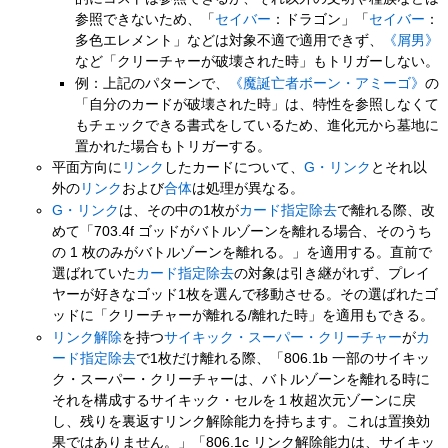
参照できないため、「
セイバー
：ドラゴン」「
セイバー
：
多色エレメント」などは対象不適で適用できず、
《屑男》
など「クリーチャーが破壊された時」もトリガーしない。
例：上記のパターンで、
《魔誕亡者ボーン・アミーゴ》
の
「自分のカードが破壊された時」は、特性を参照しなくて
もチェックできる書式をしているため、進化元から墓地に
置かれた場合もトリガーする。
平面方向に
リンク
したカードについて、
G・リンク
とそれ以
外の
リンク
および
合体
は処理が異なる。
G・リンク
は、その中の1枚が
カード指定除去
で離れる際、改
めて「703.4f ゴッドがバトルゾーンを離れる場合、そのうち
の 1 枚のみがバトルゾーンを離れる。」を適用する。直前で
選ばれていた
カード指定除去
の対象は引き継がれず、プレイ
ヤーが好きなゴッド1枚を選んで移動させる。その選ばれたゴ
ッドに「クリーチャーが離れる/離れた時」を適用もできる。
リンク解除
を持つ
サイキック・スーパー・クリーチャー
が
カ
ード指定除去
で1枚だけ離れる際、「806.1b 一部のサイキッ
ク・スーパー・クリーチャーは、バトルゾーンを離れる時に
それを構成するサイキック・セルを１枚超次元ゾーンに戻
し、残りを裏返すリンク解除能力を持ちます。これは置換効
果ではありません。」「806.1c リンク解除能力は、サイキッ