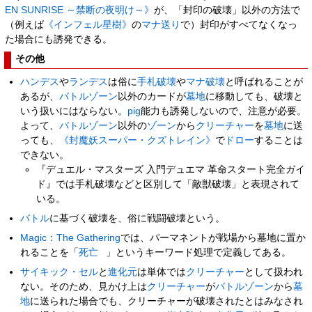
EN SUNRISE ～禁断の夜明け～》
が、「封印の破壊」以外の方法で
（例えば
《インフェル星樹》
の
マナ送り
で）封印がすべてなくなっ
た場合にも誘発できる。
その他
ハンデス
や
ランデス
は俗に
手札破壊
や
マナ破壊
と呼ばれることが
あるが、
バトルゾーン
以外のカードが
墓地
に移動しても、破壊と
いう扱いにはならない。
pig
能力も誘発しないので、注意が必要。
よって、
バトルゾーン
以外の
ゾーン
から
クリーチャー
を
墓地
に送
っても、
《封魔妖スーパー・クズトレイン》
で
ドロー
することは
できない。
『デュエル・マスターズ 入門デュエマ 革命スタート完全ガイ
ド』では手札破壊などと区別して「敵獣破壊」と表現されて
いる。
バトル
に基づく破壊を、俗に戦闘破壊という。
Magic：The Gathering
では、パーマネントが戦場から墓地に置か
れることを「
死亡
」というキーワード処理で定義してある。
サイキック・セル
と
進化元
は単体では
クリーチャー
として扱われ
ない。そのため、見かけ上は
クリーチャー
が
バトルゾーン
から
墓
地
に送られた場合でも、クリーチャーが破壊されたとはみなされ