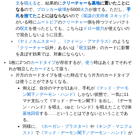
文
を
唱える
と、結果的に
クリーチャー
も
墓地
に置いたことに
なる
ので、
ブロッカー破壊
か5000
火力
が放てる。ただし、
手
札
を
捨てた
ことにはならない
ので
《策謀の支持者 スキッド》
がいる時に
ムートピア
の
クリーチャー
側を持つツインパクト
の
呪文
を使ったとしても、こちらは
ドロー
能力
が使えないの
で混合しないように注意。
《ヤミノカムスター》
、
《クイーン・アマテラス》
のような
「
クリーチャー
以外」あるいは「
呪文
以外」のカードに影響
を及ぼす効果では、対象にならない。
1枚に2つの
カードタイプ
が存在するが、
使う
時はあくまでそれぞ
れが独立した
カード
として扱う。
片方のカードタイプを使った時点でもう片方のカードタイプ
は使うことができなくなる。
例えば、自分のマナが11あり、手札が
《マッド・デーモ
ン閣下／デーモン・ハンド》
しかない状態で、一気に11
マナ支払って《マッド・デーモン閣下》を出し、《デーモ
ン・ハンド》を唱え、cipと《ハンド》を唱えたことで2体
墓地回収
する……ということはできないということであ
る。
同様に、
《ホーガン・ブラスター》
や
《キング・マニフェ
スト》
で
《マッド・デーモン閣下／デーモン・ハンド》
が