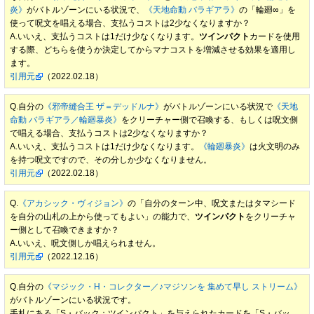
炎》
がバトルゾーンにいる状況で、
《天地命動 バラギアラ》
の「輪廻∞」を
使って呪文を唱える場合、支払うコストは2少なくなりますか？
A.いいえ、支払うコストは1だけ少なくなります。
ツインパクト
カードを使用
する際、どちらを使うか決定してからマナコストを増減させる効果を適用し
ます。
引用元
（2022.02.18）
Q.自分の
《邪帝縫合王 ザ＝デッドルナ》
がバトルゾーンにいる状況で
《天地
命動 バラギアラ／輪廻暴炎》
をクリーチャー側で召喚する、もしくは呪文側
で唱える場合、支払うコストは2少なくなりますか？
A.いいえ、支払うコストは1だけ少なくなります。
《輪廻暴炎》
は火文明のみ
を持つ呪文ですので、その分しか少なくなりません。
引用元
（2022.02.18）
Q.
《アカシック・ヴィジョン》
の「自分のターン中、呪文またはタマシード
を自分の山札の上から使ってもよい」の能力で、
ツインパクト
をクリーチャ
ー側として召喚できますか？
A.いいえ、呪文側しか唱えられません。
引用元
（2022.12.16）
Q.自分の
《マジック・H・コレクター／♪マジソンを 集めて早し ストリーム》
がバトルゾーンにいる状況です。
手札にある「S・バック：ツインパクト」を与えられたカードを「S・バッ