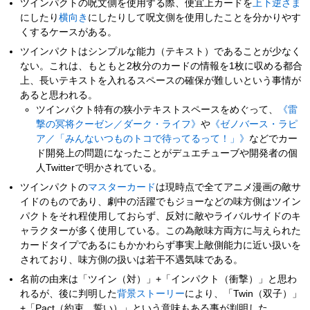
ツインパクトの呪文側を使用する際、便宜上カードを
上下逆さま
にしたり
横向き
にしたりして呪文側を使用したことを分かりやす
くするケースがある。
ツインパクトはシンプルな能力（テキスト）であることが少なく
ない。これは、もともと2枚分のカードの情報を1枚に収める都合
上、長いテキストを入れるスペースの確保が難しいという事情が
あると思われる。
ツインパクト特有の狭小テキストスペースをめぐって、
《雷
撃の冥将クーゼン／ダーク・ライフ》
や
《ゼノバース・ラピ
ア／「みんないつものトコで待ってるって！」》
などでカー
ド開発上の問題になったことがデュエチューブや開発者の個
人Twitterで明かされている。
ツインパクトの
マスターカード
は現時点で全てアニメ漫画の敵サ
イドのものであり、劇中の活躍でもジョーなどの味方側はツイン
パクトをそれ程使用しておらず、反対に敵やライバルサイドのキ
ャラクターが多く使用している。この為敵味方両方に与えられた
カードタイプであるにもかかわらず事実上敵側能力に近い扱いを
されており、味方側の扱いは若干不遇気味である。
名前の由来は「ツイン（対）」+「インパクト（衝撃）」と思わ
れるが、後に判明した
背景ストーリー
により、「Twin（双子）」
+「Pact（約束、誓い）」という意味もある事が判明した。