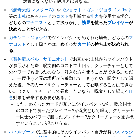
対象にならない」処理とは異なる。
《超奇天烈 マスターG》
や
《ジョット・ガン・ジョラゴン Joe》
等の
山札
にある
カード
の
コスト
を判断する
能力
を使用する場合、
どちらの
マナコスト
として扱うかは、
効果
を使った
プレイヤー
が
決めることができる
。
ガチンコ・ジャッジ
でツインパクトがめくれた場合、どちらの
マ
ナコスト
として扱うかは、
めくった
カード
の持ち主が決められ
る
。
《蒼神龍スペル・サモニオン》
でお互いの山札からツインパクト
が参照された際、呪文側のコストで上回り、クリーチャーとして
のパワーでも勝ったのなら、好きな方を使うことができる。ただ
し、一度使うと元の場所から移動してしまうため、呪文として唱
えた後、そのカードをクリーチャーとして召喚することはできな
い。（クリーチャーとして召喚したいなら、呪文として唱える
任
意
効果を破棄する必要がある。）
また、めくったカードが互いにツインパクトなら、呪文同士
のコストで勝ったプレイヤーAが呪文として唱え、クリーチャ
ー同士のパワーで勝ったプレイヤーBがクリーチャーを踏み倒
すということが起こりうる。
バトルゾーン
では基本的にそのツインパクト自身が持つ
スマッシ