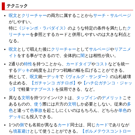
テクニック
呪文
と
クリーチャー
の両方に属することから
サーチ
・
サルベージ
がしやすい。
特に
《ジャンボ・ラパダイス》
のような特定の条件を満たした
ク
リーチャー
を参照とするカードと併用しやすいのは大きな利点と
なる。
呪文
として唱えた後に
クリーチャー
として
サルベージ
や
リアニメ
イト
をする事ができるので、全体的に
闇
とは相性が良い。
2通りの
特性
を持つことから、
カードタイプ
や
コスト
などを統一
する
デッキ
の純度を上げつつ戦略の幅を広げることができる。
例として、
呪文
統一
デッキ
で
《ヴォルグ・サンダー》
の山札破壊
を止める、
【ガチャンコ ガチロボ】
や
【ハチ公ガチンコ・ジャッ
ジ】
で軽量
マナブースト
を採用できる、など。
異なる
文明
を持つツインパクトは、
タップイン
の
デメリット
こそ
あるものの、
使う
際には片方の
文明
しか必要としない。従来の
多
色
と違って
色事故
を起こしにくいのはもちろん、どちらか
単色
の
デッキ
にも投入できる。
1つの
側
でも名前が異なる
カード
同士は、同じ
カード
でありなが
ら
墳墓避け
として使うことができる。
【ボルメテウスコントロー