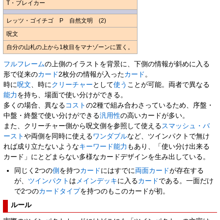
T・ブレイカー
レッツ・ゴイチゴ P 自然文明 (2)
呪文
自分の山札の上から1枚目をマナゾーンに置く。
フルフレーム
の上側のイラストを背景に、下側の情報が斜めに入る
形で従来の
カード
2枚分の情報が入った
カード
。
時に
呪文
、時に
クリーチャー
として
使う
ことが可能。両者で異なる
能力
を持ち、場面で使い分けができる。
多くの場合、異なる
コスト
の2種で組み合わさっているため、序盤・
中盤・終盤で使い分けができる
汎用性
の高いカードが多い。
また、クリーチャー側から呪文側を参照して使える
スマッシュ・バ
ースト
や両側を同時に使える
ワンダブル
など、ツインパクトで無け
れば成り立たないような
キーワード能力
もあり、「使い分け出来る
カード」にとどまらない多様なカードデザインを生み出している。
同じく2つの
側
を持つ
カード
にはすでに
両面カード
が存在する
が、
ツインパクト
は
メインデッキ
に入る
カード
である。一面だけ
で2つの
カードタイプ
を持つのもこのカードが初。
ルール