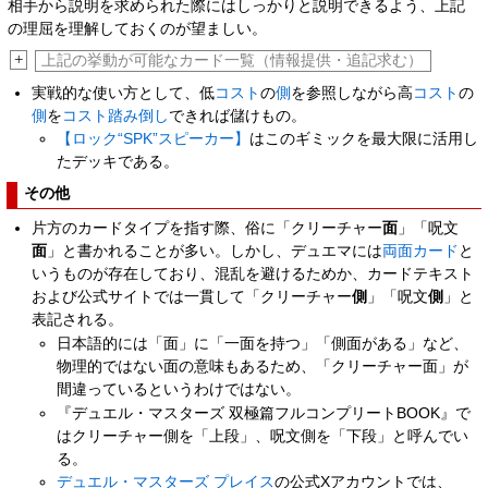
相手から説明を求められた際にはしっかりと説明できるよう、上記
の理屈を理解しておくのが望ましい。
+
上記の挙動が可能なカード一覧（情報提供・追記求む）
実戦的な使い方として、低
コスト
の
側
を参照しながら高
コスト
の
側
を
コスト踏み倒し
できれば儲けもの。
【ロック“SPK”スピーカー】
はこのギミックを最大限に活用し
たデッキである。
その他
片方のカードタイプを指す際、俗に「クリーチャー
面
」「呪文
面
」と書かれることが多い。しかし、デュエマには
両面カード
と
いうものが存在しており、混乱を避けるためか、カードテキスト
および公式サイトでは一貫して「クリーチャー
側
」「呪文
側
」と
表記される。
日本語的には「面」に「一面を持つ」「側面がある」など、
物理的ではない面の意味もあるため、「クリーチャー面」が
間違っているというわけではない。
『デュエル・マスターズ 双極篇フルコンプリートBOOK』で
はクリーチャー側を「上段」、呪文側を「下段」と呼んでい
る。
デュエル・マスターズ プレイス
の公式Xアカウントでは、