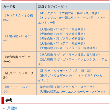
カード名
該当するツインパクト
《キングダム・オウ禍武斗／轟破天九十九語》
《キングダム・オウ禍
《キングダム・オウ禍武斗／チャージ3回、フリー
武斗》
エントリー!》
《天地命動 バラギアラ／輪廻暴聖》
《天地命動 バラギアラ／輪廻暴氷》
《天地命動 バラギア
《天地命動 バラギアラ／輪廻暴冥》
ラ》
《天地命動 バラギアラ／輪廻暴炎》
《天地命動 バラギアラ／天上天下輪廻独尊》
《第六戦街 ラヴ・ガトラー／漆黒の裏六戦街》
《第六戦街 ラヴ・ガト
《第六戦街 ラヴ・ガトラー／インビンシブル・アビ
ラー》
ス》
《卍月 ガ・リュザーク 卍／卍・獄・殺》
《卍月 ガ・リュザーク
《卍月 ガ・リュザーク 卍／「すべて見えている
卍》
ぞ！」》
《ホーリー・スパー
《龍装の調べ 初不／ホーリー・スパーク》
ク》
《明晰の精霊エバーリエス／ホーリー・スパーク》
参考
用語集