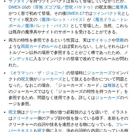
サブタイプ
を持つツインパクトは長らく登場していなかったが、
DMEX-16
の
《罪無 ズゴブ垓／堕呪 バケドゥ》
の呪文側に
魔導具
がつく形で初めて登場。その後
DMEX-17
では
ツインパクト化
とし
て
ナイト
呪文の
《魔弾バレット・バイス》
が
《魔光ドラム・トレ
ボール／魔弾バレット・バイス》
として登場した。当然、これら
は既存の魔導具やナイトのサポートを受けることができる。
両方の特性を参照できるという性質は、実は
サイキック
や
禁断
の
ような
両面カード
の
ルール
とほぼ変わらない。しかしそれらはバ
トルゾーン以外の場所で参照することがごく稀であったため、
メ
インデッキ
に入るツインパクトの登場で改めてそのルールが問わ
れた。
《オラマッハ・ザ・ジョニー》
の登場時に
ジョーカーズ
ツインパ
クトの
呪文
側が
ジョーカーズ
として扱えるか否かについて問題と
なった。なおこの場合、「ジョーカーズ・カード」は
種族
として
のジョーカーズではなく「ジョーカーズの特性を持つカード」を
参照するため、問題なく使用できる。詳しくは
ジョーカーズ
のペ
ージを参照。
呪文
側は
クリーチャー
側が放つ必殺技のような扱いで、イラスト
は
クリーチャー
側のアップ顔や技を放っている様子、名前もその
クリーチャーの台詞や技名を連想させる物になっている。
フレー
バーテキスト
も
呪文
側に入り、決め台詞的な内容になっている例