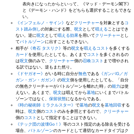
表向きになったからといって、《マッド・デーモン閣下》
と《デーモン・ハンド》をどちらも選択することもできな
い。
《インフェルノ・サイン》
など
クリーチャー
を対象とする
コ
スト踏み倒し
の対象にする際、
呪文
として
唱える
ことはでき
ない。逆に
呪文
として
唱える
効果
を用いて
クリーチャー
とし
て
バトルゾーン
に出すこともできない。
相手が
《奇石 タスリク》
等の
呪文
を
唱える
コスト
を多くする
カード
を使用したとしても、あくまで
コスト
を多くされるの
は
呪文
側のみで、
クリーチャー
側の
召喚
コスト
まで増やされ
る訳ではない。逆もまた然り。
《ドヤガオー》
がいる時に自分が
無色
である
《ガンバG／ガ
ガン・ガン・ガガン》
の
呪文
側を使用したとしても、「自分
の無色クリーチャーがバトルゾーンを離れた時」の
能力
は使
えない。あくまで、
呪文
は唱えてから
墓地
にいくまでバトル
ゾーンではなく、
保留状態
になるからである。
《時の秘術師 ミラクルスター》
で
墓地
の
呪文
を
墓地回収
する
時は、
呪文
側の
コスト
のみを参照とするので、
クリーチャー
側の
コスト
として指定することはできない。
《テック団の波壊Go！》
等のコスト指定のある除去を受ける
場合、
バトルゾーン
のカードとして適切なカードタイプはク