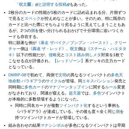
「呪文
面
」
と説明する投稿
もあった。
2枚分のカードの性能が1枚のカードに詰め込まれる分、片側ずつ
で見ると
スペック
が控えめなことが多い。そのため、特に既存の
カードと比べた際にそちらより劣るように見えてしまうこともあ
るが、2つの
側
を使い分けられるおかげで十分環境に追いつくカ
ードも存在する。
特に顕著な例が
《暴走 ザバイク／ブンブン・バースト》
。
クリー
チャー
側は
《轟速 ザ・レッド》
、
呪文
側は
《スチーム・ハエタタ
キ》
以下の性能だが、
侵略
元と
コスト踏み倒しメタ
対策を1枚で
こなせる点が評価され、
【レッドゾーン】
系デッキの主力カード
となっている。
DMRP-08
で初めて、両側で
文明
の異なるツインパクトの
多色
天
地命動 バラギアラ
の
サイクル
が登場。同
エキスパンション
発売と
同時期に
多色
カード
の
マナゾーン
タップイン
に関する
ルール
変更
がなされており、関連が窺える。
超天篇
では、
多色
ツインパクト
が本格的に多数登場するようになった。
同時に同名カードが複数
ツインパクト化
するという事例も
《バラギアラ》が達成している。その後も度々全く同じ
側
を
持つツインパクトカードが登場している。
組み合わせの結果
マナシンボル
が多色になるツインパクトは早期