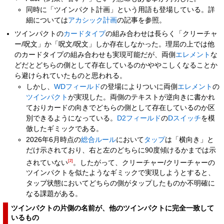
同時に「ツインパクト計画」という用語も登場している。詳
細については
アカシック計画
の記事を参照。
ツインパクトの
カードタイプ
の組み合わせは長らく「クリーチャ
ー/呪文」か「呪文/呪文」しか存在しなかった。理屈の上では他
のカードタイプの組み合わせも実現可能だが、両側
エレメント
な
どだとどちらの側として存在しているのかややこしくなることか
ら避けられていたものと思われる。
しかし、
WDフィールド
の登場によりついに両側
エレメント
の
ツインパクト
が実現した。両側のテキストが逆向きに書かれ
ておりカードの向きでどちらの側として存在しているのか区
別できるようになっている。
D2フィールド
の
Dスイッチ
を模
倣したギミックである。
2026年6月時点の
総合ルール
において
タップ
は「横向き」と
だけ示されており、右と左のどちらに90度傾けるかまでは示
[2]
されていない
。したがって、クリーチャー/クリーチャーの
ツインパクトを似たようなギミックで実現しようとすると、
タップ状態においてどちらの側がタップしたものか不明確に
なる課題がある。
ツインパクトの片側の名前が、他のツインパクトに完全一致して
いるもの