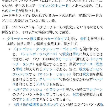
実際のツインパクトカードにはどこにも「ツインパクト」の文字は
ないが、テキスト上で「
ツインパクトカード
」とあった場合、これ
らの
カード
が参照される。
カードテキストでも使われているカードの総称が、実際のカードの
どこにも明記されていない珍しい例。
以下、ツインパクトを「(クリーチャー)／(呪文)」というものとして
解説を行う。それ以外の場合に関しては後述。
クリーチャー
と
呪文
両方の
カードタイプ
を持ち、
特性
を参照され
る時には常に正しい情報を参照する。例として、
《イチゴッチ・タンク／レッツ・ゴイチゴ》
を例に挙げる
と、
《ジャンボ・ラパダイス》
で
呪文
は
手札
に加えることは
できないが、パワー12000の
クリーチャー
側である
《イチゴ
ッチ・タンク》
を参照とすることで、実質
マナブースト
呪文
を
手札
に加えられる
メリット
がある。逆に、
呪文
を
ピーピン
グハンデス
する
《マインド・リセット》
等には
呪文
側を参照
とされることで、
クリーチャー
であるにもかかわらず
ハンデ
ス
されてしまう
デメリット
がある。
《ガイアクラッシュ・クロウラー》
等がいる時に
マナゾーン
のツインパクトを
タップ
してしまうと、
呪文
側が参照される
ので
アンタップ
できなくなってしまう。
《誇り高き破壊者 ムスタング》
がいる時にツインパクトの
呪