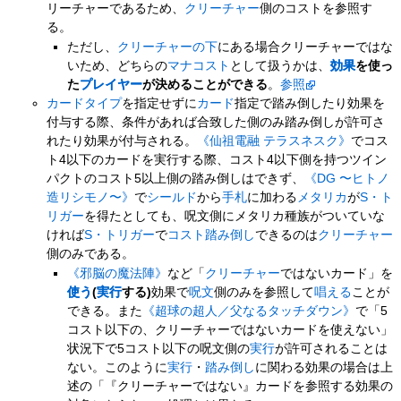
リーチャーであるため、
クリーチャー
側のコストを参照す
る。
ただし、
クリーチャーの下
にある場合クリーチャーではな
いため、どちらの
マナコスト
として扱うかは、
効果
を使っ
た
プレイヤー
が決めることができる
。
参照
カードタイプ
を指定せずに
カード
指定で踏み倒したり効果を
付与する際、条件があれば合致した側のみ踏み倒しが許可さ
れたり効果が付与される。
《仙祖電融 テラスネスク》
でコス
ト4以下のカードを実行する際、コスト4以下側を持つツイン
パクトのコスト5以上側の踏み倒しはできず、
《DG 〜ヒトノ
造リシモノ〜》
で
シールド
から
手札
に加わる
メタリカ
が
S・ト
リガー
を得たとしても、呪文側にメタリカ種族がついていな
ければ
S・トリガー
で
コスト踏み倒し
できるのは
クリーチャー
側のみである。
《邪脳の魔法陣》
など「
クリーチャー
ではないカード」を
使う
(
実行
する)
効果で
呪文
側のみを参照して
唱える
ことが
できる。また
《超球の超人／父なるタッチダウン》
で「5
コスト以下の、クリーチャーではないカードを使えない」
状況下で5コスト以下の呪文側の
実行
が許可されることは
ない。このように
実行
・
踏み倒し
に関わる効果の場合は上
述の「『クリーチャーではない』カードを参照する効果の