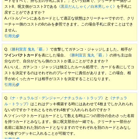
ードをすべて、持ち主の手札に戻す。」という効果で、クリーチャー側がコ
スト8、呪文側がコスト3である
《黒豆だんしゃく／白米男しゃく》
を手札に
戻すことができますか？
A.バトルゾーンにあるカードとして適正な状態はクリーチャーですので、クリ
ーチャー側のコストの8のみを参照できます。この場合手札に戻すことはでき
ません。
引用元
Q.
《勝利宣言 鬼丸「覇」》
で攻撃してガチンコ・ジャッジしました。相手が
ツインパクトカード
を表にした場合、
《勝利宣言 鬼丸「覇」》
の持ち主は自
分なので、自分がどちら側のコストか選ぶことができますか？
A.いいえ、ガチンコ・ジャッジは独立したルール処理で、カードを表にしてコ
ストを決定するのはそれぞれのプレイヤーに責任があります。この場合、相
手がめくったカードは相手がコストを決定することになります。
引用元
Q.
《ナ・チュラルゴ・デンジャー／ナチュラル・トラップ》
と
《ナチュラ
ル・トラップ》
はこれはデッキ構築する時にはあわせて4枚までしか入れられ
ないのですか？それともそれぞれ4枚ずつ入れられるのですか？
A.ツインパクトカードはカードとして数える時は二つの部分の合わさった名前
を持つカードとみなします。仮に呪文部分が一緒でも、クリーチャー部分が
名前に追加された別のカードとなりますのでそれぞれを別のカードとみなし
て4枚ずつデッキに入れることが可能です。