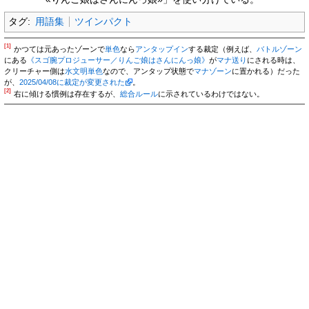
タグ:
用語集
ツインパクト
[1]
かつては元あったゾーンで
単色
なら
アンタップイン
する裁定（例えば、
バトルゾーン
にある
《スゴ腕プロジューサー／りんご娘はさんにんっ娘》
が
マナ送り
にされる時は、
クリーチャー側は
水文明
単色
なので、アンタップ状態で
マナゾーン
に置かれる）だった
が、
2025/04/08に裁定が変更された
。
[2]
右に傾ける慣例は存在するが、
総合ルール
に示されているわけではない。