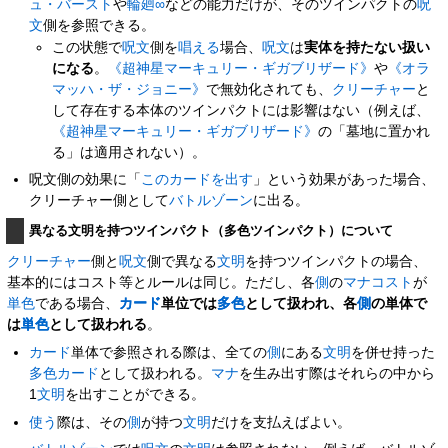
ュ・バースト
や
輪廻∞
などの能力だけが、そのツインパクトの
呪
文
側を参照できる。
この状態で
呪文
側を
唱える
場合、
呪文
は
実体を持たない扱い
になる
。
《超神星マーキュリー・ギガブリザード》
や
《オラ
マッハ・ザ・ジョニー》
で無効化されても、
クリーチャー
と
して存在する本体のツインパクトには影響はない（例えば、
《超神星マーキュリー・ギガブリザード》
の「墓地に置かれ
る」は適用されない）。
呪文側の効果に「
このカードを出す
」という効果があった場合、
クリーチャー側として
バトルゾーン
に出る。
異なる文明を持つツインパクト（多色ツインパクト）について
クリーチャー
側と
呪文
側で異なる
文明
を持つツインパクトの場合、
基本的にはコスト等とルールは同じ。ただし、各
側
の
マナコスト
が
単色
である場合、
カード
単位では
多色
として扱われ、各
側
の単体で
は
単色
として扱われる
。
カード
単体で参照される際は、全ての
側
にある
文明
を併せ持った
多色
カード
として扱われる。
マナ
を生み出す際はそれらの中から
1
文明
を出すことができる。
使う
際は、その
側
が持つ
文明
だけを支払えばよい。