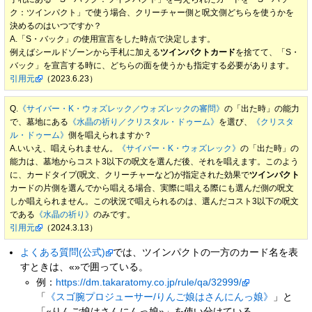
ク：ツインパクト」で使う場合、クリーチャー側と呪文側どちらを使うかを
決めるのはいつですか？
A.「S・バック」の使用宣言をした時点で決定します。
例えばシールドゾーンから手札に加える
ツインパクトカード
を捨てて、「S・
バック」を宣言する時に、どちらの面を使うかも指定する必要があります。
引用元
（2023.6.23）
Q.
《サイバー・K・ウォズレック／ウォズレックの審問》
の「出た時」の能力
で、墓地にある
《水晶の祈り／クリスタル・ドゥーム》
を選び、
《クリスタ
ル・ドゥーム》
側を唱えられますか？
A.いいえ、唱えられません。
《サイバー・K・ウォズレック》
の「出た時」の
能力は、墓地からコスト3以下の呪文を選んだ後、それを唱えます。このよう
に、カードタイプ(呪文、クリーチャーなど)が指定された効果で
ツインパクト
カードの片側を選んでから唱える場合、実際に唱える際にも選んだ側の呪文
しか唱えられません。この状況で唱えられるのは、選んだコスト3以下の呪文
である
《水晶の祈り》
のみです。
引用元
（2024.3.13）
よくある質問(公式)
では、ツインパクトの一方のカード名を表
すときは、«»で囲っている。
例：
https://dm.takaratomy.co.jp/rule/qa/32999/
「
《スゴ腕プロジューサー/りんご娘はさんにんっ娘》
」と
「«りんご娘はさんにんっ娘»」を使い分けている。