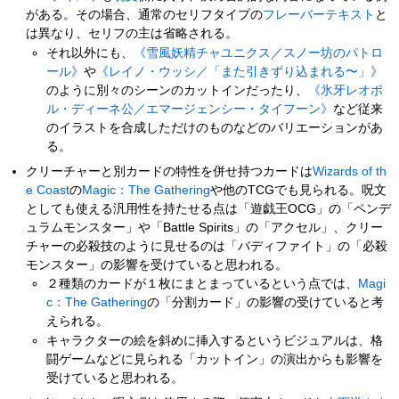
がある。その場合、通常のセリフタイプの
フレーバーテキスト
と
は異なり、セリフの主は省略される。
それ以外にも、
《雪風妖精チャユニクス／スノー坊のパトロ
ール》
や
《レイノ・ウッシ／「また引きずり込まれる〜」》
のように別々のシーンのカットインだったり、
《氷牙レオポ
ル・ディーネ公／エマージェンシー・タイフーン》
など従来
のイラストを合成しただけのものなどのバリエーションがあ
る。
クリーチャーと別カードの特性を併せ持つカードは
Wizards of th
e Coast
の
Magic：The Gathering
や他のTCGでも見られる。呪文
としても使える汎用性を持たせる点は「遊戯王OCG」の「ペンデ
ュラムモンスター」や「Battle Spirits」の「アクセル」、クリー
チャーの必殺技のように見せるのは「バディファイト」の「必殺
モンスター」の影響を受けていると思われる。
２種類のカードが１枚にまとまっているという点では、
Magi
c：The Gathering
の「分割カード」の影響の受けていると考
えられる。
キャラクターの絵を斜めに挿入するというビジュアルは、格
闘ゲームなどに見られる「カットイン」の演出からも影響を
受けていると思われる。