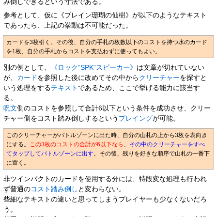
み倒しできるという寸法である。
参考として、仮に《ブレイン珊瑚の仙樹》が以下のようなテキスト
であったら、上記の挙動は不可能だった。
カードを3枚引く。その後、自分の手札の枚数以下のコストを持つ水のカード
を1枚、自分の手札からコストを支払わずに使ってもよい。
別の例として、
《ロック“SPK”スピーカー》
は文章が切れていない
が、
カード
を参照した後に改めてその中から
クリーチャー
を探すと
いう処理をする
テキスト
であるため、ここで挙げる能力に該当す
る。
呪文
側のコストを参照して合計6以下という条件を成功させ、クリー
チャー側をコスト踏み倒しするという
プレイング
が可能。
このクリーチャーがバトルゾーンに出た時、自分の山札の上から3枚を表向き
にする。
この3枚のコストの合計が6以下なら
、
その中のクリーチャーをすべ
てタップしてバトルゾーンに出す
。その後、残りを好きな順序で山札の一番下
に置く。
非ツインパクトのカードを使用する分には、特段変な処理も行われ
ず普通の
コスト踏み倒し
と変わらない。
些細なテキストの違いと思ってしまうプレイヤーも少なくないだろ
う。