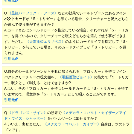
引用元
Q.
《星龍パーフェクト・アース》
などの効果でシールドゾーンにある
ツイン
パクトカード
が「S・トリガー」を得ている場合、クリーチャーと呪文どちら
か選んで使う事ができますか？
A.カードまたはシールドカードを指定している場合、それぞれが「S・トリガ
ー」を得ているので、クリーチャーと呪文どちらかを選んで使う事ができま
す。ただし、
《天雷龍姫エリザベス》
のようにカードタイプを指定して「S・
トリガー」を与えている場合、そのカードタイプしか「Ｓ・トリガー」を得
られません。
引用元
Q.自分のシールドゾーンから手札に加えられる「ブロッカー」を持つツイン
パクトクリーチャーの呪文側を、
《電脳護聖ビョイト》
の能力で「S・トリガ
ー」呪文として唱えることはできますか?
A.はい、その「ブロッカー」を持つシールドカードは「S・トリガー」を得て
いますので、呪文側を「S・トリガー」として唱えることができます。
引用元
Q.
《ドラゴンズ・サイン》
の効果で
《メヂカラ・コバルト・カイザー／アイ
ド・ワイズ・シャッター》
をバトルゾーンに出せますか？
A.いいえ、出せません。
《メヂカラ・コバルト・カイザー》
自身は、水のドラ
ゴンです。