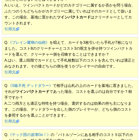
A.いいえ、ツインパクトカードがどのカテゴリーに属するか否かを問う場合、
ふたつのうちどちらかがカテゴリーに属していればそのカードとして扱いま
す。この場合、墓地に置かれた
ツインパクトカード
はクリーチャーとしてカ
ウントされます。
引用元
Q.
《ブレイン珊瑚の仙樹》
を唱えて、カードを3枚引いたら手札が7枚になり
ました。コスト8のクリーチャーとコスト3の呪文を併せ持つツインパクトカ
ードを選んで、クリーチャー側を召喚することはできますか？
A.はい、選ぶ段階でカードとして手札枚数以下のコストを含んでいれば適正と
みなされます。その後どちらの側を使うかプレイヤーの自由です。
引用元
Q.
《S級不死 デッドダラー》
で相手は山札の上のカードを墓地に置きました。
それが
ツインパクトカード
であった場合、コストを選ぶのは自分ですか？相
手ですか？
A.二つ両方とも適正な特性を持つ場合、選択するのは効果の持ち主になりま
す。この場合、デッドダラーを出した側のプレイヤーが、どちら側のコスト
を参照するかを選ぶことができます。
引用元
Q.
《テック団の波壊Go！》
の「バトルゾーンにある相手のコスト５以下のカ