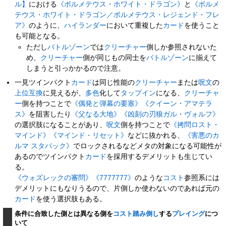
ル】
における
《ボルメテウス・ホワイト・ドラゴン》
と
《ボルメ
テウス・ホワイト・ドラゴン／ボルメテウス・レジェンド・フレ
ア》
のように、
ハイランダー
において重複した
カード
を使うこと
も可能となる。
ただし
バトルゾーン
では
クリーチャー
側しか参照されないた
め、
クリーチャー
側が同じもの同士を
バトルゾーン
に揃えて
しまうと引っかかるので注意。
一見ツインパクト
カード
は同じ性能の
クリーチャー
または
呪文
の
上位互換
に見えるが、
多色
化して
タップイン
になる、
クリーチャ
ー
側を持つことで
《偶発と弾幕の要塞》
《クイーン・アマテラ
ス》
を阻害したり
《父なる大地》
《凶刻の刃狼ガル・ヴォルフ》
の選択肢になることがあり、
呪文
側を持つことで
《拷問ロスト・
マインド》
《マインド・リセット》
などに抜かれる、
《害悪のカ
ルマ スタバック》
でロックされるなどメタの対象になる可能性が
あるのでツインパクト
カード
を採用するデメリットも生じてい
る。
《ウォズレックの審問》
《7777777》
のような
コスト
参照系には
デメリットにもなりうるので、片側しか使わないのであれば元の
カード
を使う選択肢もある。
条件に合致した側とは異なる側を
コスト踏み倒し
する
プレイング
につ
いて