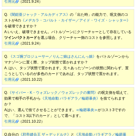
引用元
（2021.9.24）
Q.
《闇鎧亜ジャック・アルカディアス》
の「出た時」の能力で、呪文側のコ
ストが4の
《メヂカラ・コバルト・カイザー／アイド・ワイズ・シャッター》
を破壊できますか？
A.いいえ、破壊できません。バトルゾーンにクリーチャーとして存在している
ツインパクトカード
を選ぶ場合、クリーチャー側のコストを参照します。
引用元
（2021.9.24）
Q.
《スゴ腕プロジューサー／りんご娘はさんにんっ娘》
をバトルゾーンから
マナゾーンに置く際、タップ状態で置かれますか？
A. はい、タップ状態で置かれます。元々あったゾーンの状態に関わらず、置
こうとしているのが多色のカードであれば、タップ状態で置かれます。
引用元
（2021.10.22)
Q.
《サイバー・K・ウォズレック／ウォズレックの審問》
の呪文側を唱えて、
効果で相手の手札から
《天地命動 バラギアラ／輪廻暴炎》
を捨てられます
か？
Aはい、選んで捨てさせることができます。
≪輪廻暴炎≫
がコスト3ですの
で、「コスト3以下のカード」として選べます。
引用元
（2021.10.22）
Q.自分の
《邪帝縫合王 ザ＝デッドルナ》
と
《天地命動 バラギアラ／輪廻暴