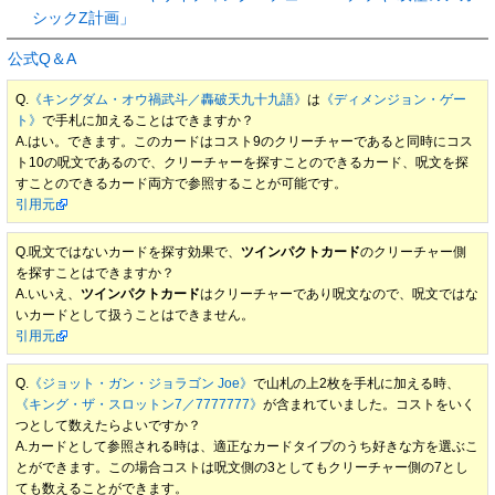
シックZ計画」
公式Q＆A
Q.
《キングダム・オウ禍武斗／轟破天九十九語》
は
《ディメンジョン・ゲー
ト》
で手札に加えることはできますか？
A.はい。できます。このカードはコスト9のクリーチャーであると同時にコス
ト10の呪文であるので、クリーチャーを探すことのできるカード、呪文を探
すことのできるカード両方で参照することが可能です。
引用元
Q.呪文ではないカードを探す効果で、
ツインパクトカード
のクリーチャー側
を探すことはできますか？
A.いいえ、
ツインパクトカード
はクリーチャーであり呪文なので、呪文ではな
いカードとして扱うことはできません。
引用元
Q.
《ジョット・ガン・ジョラゴン Joe》
で山札の上2枚を手札に加える時、
《キング・ザ・スロットン7／7777777》
が含まれていました。コストをいく
つとして数えたらよいですか？
A.カードとして参照される時は、適正なカードタイプのうち好きな方を選ぶこ
とができます。この場合コストは呪文側の3としてもクリーチャー側の7とし
ても数えることができます。