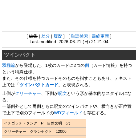
[
編集
|
差分
|
履歴
] [
単語検索
|
最終更新
]
Last-modified: 2026-06-21 (日) 21:21:04
ツインパクト
双極篇
から登場した、1枚のカードに2つの
側
（カード情報）を持つ
という特殊仕様。
また、その仕様を持つカードそのものを指すこともあり、テキスト
上では「
ツインパクトカード
」と表現される。
上側が
クリーチャー
、下側が
呪文
という形が基本的なスタイルにな
る。
一部例外として両側ともに呪文のツインパクトや、横向きが正位置
で上下で別のフィールドの
WDフィールド
も存在する。
イチゴッチ・タンク P 自然文明 (7)
クリーチャー：グランセクト 12000