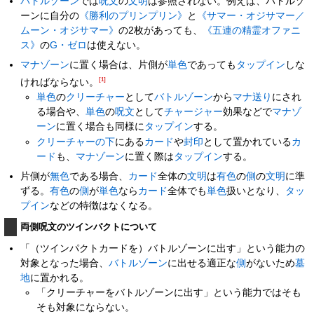
バトルゾーン
では
呪文
の
文明
は参照されない。例えば、バトルゾ
ーンに自分の
《勝利のプリンプリン》
と
《サマー・オジサマー／
ムーン・オジサマー》
の2枚があっても、
《五連の精霊オファニ
ス》
の
G・ゼロ
は使えない。
マナゾーン
に置く場合は、片側が
単色
であっても
タップイン
しな
[1]
ければならない。
単色
の
クリーチャー
として
バトルゾーン
から
マナ送り
にされ
る場合や、
単色
の
呪文
として
チャージャー
効果などで
マナゾ
ーン
に置く場合も同様に
タップイン
する。
クリーチャーの下
にある
カード
や
封印
として置かれている
カ
ード
も、
マナゾーン
に置く際は
タップイン
する。
片側が
無色
である場合、
カード
全体の
文明
は
有色
の
側
の
文明
に準
ずる。
有色
の
側
が
単色
なら
カード
全体でも
単色
扱いとなり、
タッ
プイン
などの特徴はなくなる。
両側呪文のツインパクトについて
「（ツインパクトカードを）バトルゾーンに出す」という能力の
対象となった場合、
バトルゾーン
に出せる適正な
側
がないため
墓
地
に置かれる。
「クリーチャーをバトルゾーンに出す」という能力ではそも
そも対象にならない。