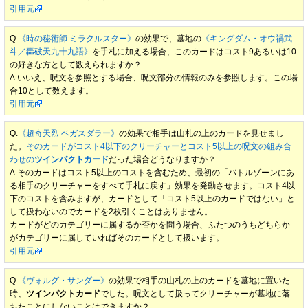
引用元
Q.
《時の秘術師 ミラクルスター》
の効果で、墓地の
《キングダム・オウ禍武
斗／轟破天九十九語》
を手札に加える場合、このカードはコスト9あるいは10
の好きな方として数えられますか？
A.いいえ、呪文を参照とする場合、呪文部分の情報のみを参照します。この場
合10として数えます。
引用元
Q.
《超奇天烈 ベガスダラー》
の効果で相手は山札の上のカードを見せまし
た。
そのカードがコスト4以下のクリーチャーとコスト5以上の呪文の組み合
わせの
ツインパクトカード
だった場合どうなりますか？
A.そのカードはコスト5以上のコストを含むため、最初の「バトルゾーンにあ
る相手のクリーチャーをすべて手札に戻す」効果を発動させます。コスト4以
下のコストを含みますが、カードとして「コスト5以上のカードではない」と
して扱わないのでカードを2枚引くことはありません。
カードがどのカテゴリーに属するか否かを問う場合、ふたつのうちどちらか
がカテゴリーに属していればそのカードとして扱います。
引用元
Q.
《ヴォルグ・サンダー》
の効果で相手の山札の上のカードを墓地に置いた
時、
ツインパクトカード
でした。呪文として扱ってクリーチャーが墓地に落
ちたことにしないことはできますか？