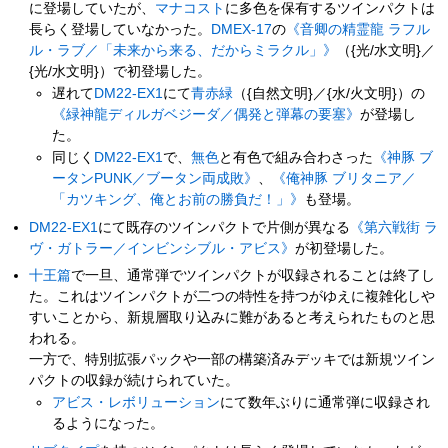
に登場していたが、
マナコスト
に多色を保有するツインパクトは
長らく登場していなかった。
DMEX-17
の
《音卿の精霊龍 ラフル
ル・ラブ／「未来から来る、だからミラクル」》
（{光/水文明}／
{光/水文明}）で初登場した。
遅れて
DM22-EX1
にて
青赤緑
（{自然文明}／{水/火文明}）の
《緑神龍ディルガベジーダ／偶発と弾幕の要塞》
が登場し
た。
同じく
DM22-EX1
で、
無色
と有色で組み合わさった
《神豚 ブ
ータンPUNK／ブータン両成敗》
、
《俺神豚 ブリタニア／
「カツキング、俺とお前の勝負だ！」》
も登場。
DM22-EX1
にて既存のツインパクトで片側が異なる
《第六戦街 ラ
ヴ・ガトラー／インビンシブル・アビス》
が初登場した。
十王篇
で一旦、通常弾でツインパクトが収録されることは終了し
た。これはツインパクトが二つの特性を持つがゆえに複雑化しや
すいことから、新規層取り込みに難があると考えられたものと思
われる。
一方で、特別拡張パックや一部の構築済みデッキでは新規ツイン
パクトの収録が続けられていた。
アビス・レボリューション
にて数年ぶりに通常弾に収録され
るようになった。