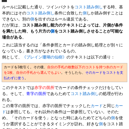
ルールに記載した通り、ツインパクトを
コスト踏み倒し
する時、基
本的にはその
コスト踏み倒し
条件に合致した
側
しか踏み倒すことは
できない。別の
側
を出すのはルール違反である。
だが実は、
コスト踏み倒し能力のテキストによっては、片側が条件
を満たした時、もう片方の
側
をコスト踏み倒しさせることが可能な
場合がある
。
これに該当するのは「条件参照とカードの踏み倒し処理とが別々に
なっている」書き方がなされているもの。
例として、
《ブレイン珊瑚の仙樹》
のテキストは以下の通り：
カードを3枚引く。その後、
自分の手札の枚数以下のコストを持つ水のカード
を1枚、自分の手札から選んでもよい
。そうしたら、
そのカードをコストを支
払わずに使う
。
このテキストでは
赤字の箇所
でカードの条件チェックだけをしてい
る。そして、
青字の箇所
であらためて
コスト踏み倒し
の処理が行わ
れる。
この青字の箇所では、赤字の箇所でチェックした
カード
と同じ
カー
ド
は参照しても、それ以外の条件は一切参照していない。そのた
め、「そのカードを使う」となった時にあらためてどちらの
側
を使
うか選択することができるタイミングが訪れ、好きな
側
をコスト踏